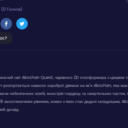
 (0 Голосів)
ює?
юючий світ Akochan Quest, чарівного 2D платформера з цікавим т
 розгортається навколо хороброї дівчини на ім'я Akochan, яка має 
ючи небезпечних зомбі, монстрів-сердець та смертельних пасток, т
З 8 захоплюючими рівнями, кожен з яких стає дедалі складнішим, 
ий досвід.