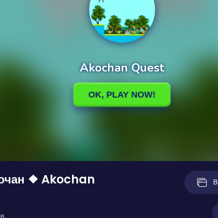
кочан ❖ Akochan
В
в.