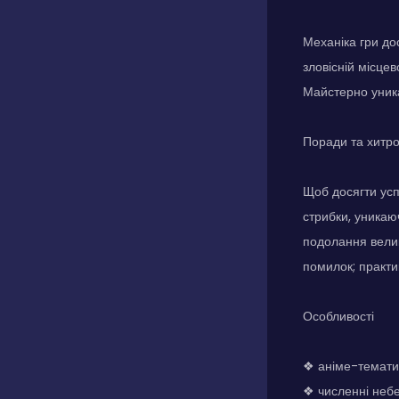
Механіка гри до
зловісній місцев
Майстерно уника
Поради та хитр
Щоб досягти усп
стрибки, уникаю
подолання велик
помилок; практи
Особливості
❖ аніме-темати
❖ численні небе