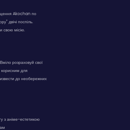
міщення Akochan по
ру" двічі поспіль.
и свою місію.
 Вміло розраховуй свої
ти корисним для
ризвести до необережних
у з аніме-естетикою
кам