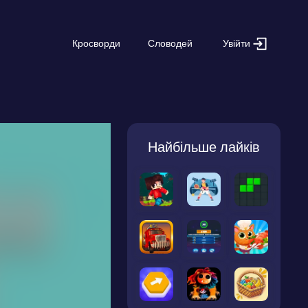
Увійти
Кросворди
Словодей
Найбільше лайків