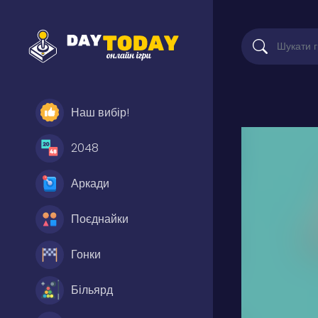
Наш вибір!
2048
Аркади
Поєднайки
Гонки
Більярд