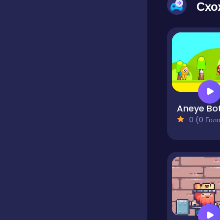
Схо
Aneye Bo
0 (0 Голосів