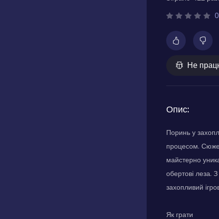
0
Не прац
Опис:
Поринь у захопл
процесом. Сюжет
майстерно уника
обертові леза. 
захопливий ігров
Як грати