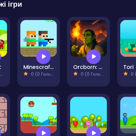
жі ігри
t
Minescrafter - Steve and Alex
Orcborn: The Great Flight
Tori
)
0 (0 Голосів)
0 (0 Голосів)
0 (0