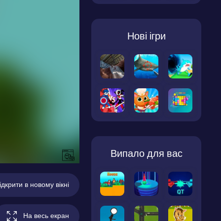
Нові ігри
Випало для вас
ідкрити в новому вікні
На весь екран