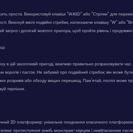
сить проста. Використовуй клавіші "WASD" або "Стрілки" для пере
ості. Виконуй вмілі подвійні стрибки, натискаючи клавішу "W" або "Вго
й загроз і досягай жовтого прапора, щоб пройти рівень і продовжит
ощі
іху в цій захопливій пригоді, важливо правильно розраховувати час.
чи ворогів і пасток. Не забувай про подвійний стрибок; він може бу
их розривів або обходу вищих перешкод. Пам'ятай, поспіх може п
куй терпіння.
чний 2D платформер: унікальне поєднання класичного платформінг
зпеки: протистояння зомбі, монстрам-серцям і невблаганним паст