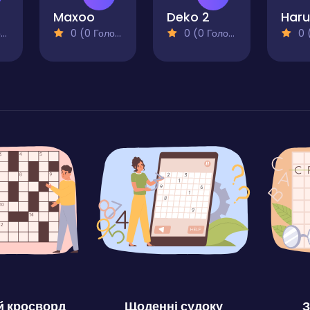
gs
Maxoo
Deko 2
Haru
)
0 (0 Голосів)
0 (0 Голосів)
0 (0
 кросворд
Щоденні судоку
З