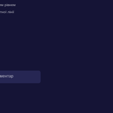
им рівнем
ої лінії
оментар