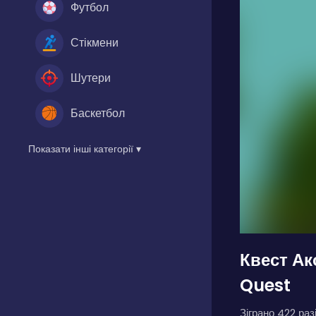
Футбол
Стікмени
Шутери
Баскетбол
Показати інші категорії ▾
Квест А
Quest
Зіграно 422 разі