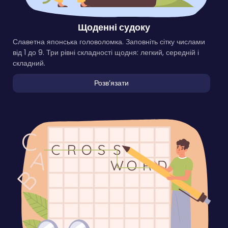
Щоденні судоку
Славетна японська головоломка. Заповніть сітку числами
від 1 до 9. Три рівні складності щодня: легкий, середній і
складний.
Розвʼязати