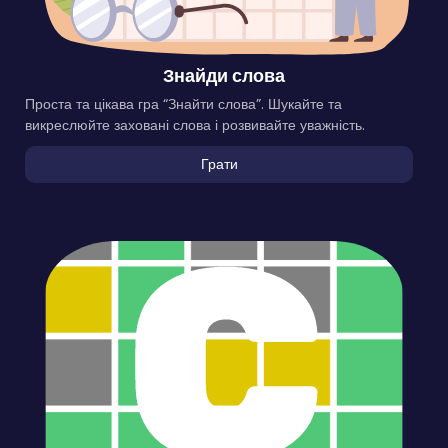
Знайди слова
Проста та цікава гра “Знайти слова”. Шукайте та
викреслюйте заховані слова і розвивайте уважність.
Грати