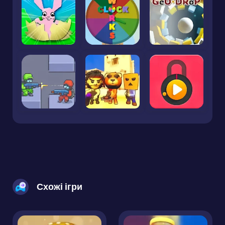
Схожі ігри