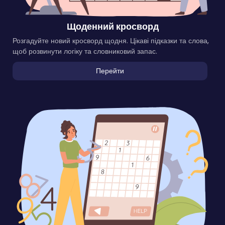
Щоденний кросворд
Розгадуйте новий кросворд щодня. Цікаві підказки та слова,
щоб розвинути логіку та словниковий запас.
Перейти