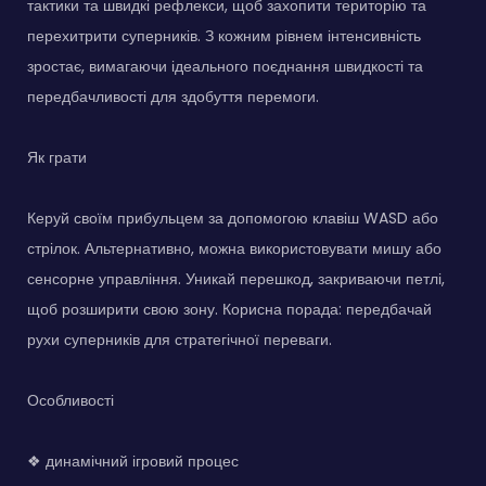
тактики та швидкі рефлекси, щоб захопити територію та
перехитрити суперників. З кожним рівнем інтенсивність
зростає, вимагаючи ідеального поєднання швидкості та
передбачливості для здобуття перемоги.
Як грати
Керуй своїм прибульцем за допомогою клавіш WASD або
стрілок. Альтернативно, можна використовувати мишу або
сенсорне управління. Уникай перешкод, закриваючи петлі,
щоб розширити свою зону. Корисна порада: передбачай
рухи суперників для стратегічної переваги.
Особливості
❖ динамічний ігровий процес