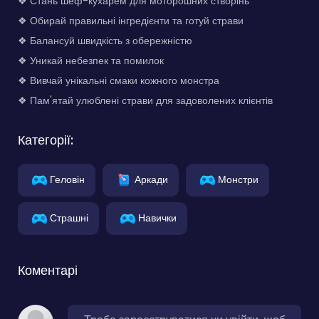
❖ Стань шеф-кухарем для моторошних створінь
❖ Обирай правильні інгредієнти та готуй страви
❖ Балансуй швидкість з обережністю
❖ Уникай небезпек та помилок
❖ Вивчай унікальні смаки кожного монстра
❖ Пам'ятай улюблені страви для задоволених клієнтів
Категорії:
Геловін
Аркади
Монстри
Страшні
Навички
Коментарі