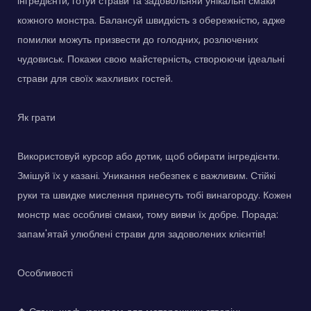
інгредієнти, готуй страви та задовольняй унікальні смаки
кожного монстра. Балансуй швидкість з обережністю, адже
помилки можуть призвести до голодних, розлючених
чудовиськ. Покажи свою майстерність, створюючи ідеальні
страви для своїх жахливих гостей.
Як грати
Використовуй курсор або дотик, щоб обирати інгредієнти.
Змішуй їх у казані. Уникання небезпек є важливим. Стійкі
руки та швидке мислення принесуть тобі винагороду. Кожен
монстр має особливі смаки, тому вивчи їх добре. Порада:
запам'ятай улюблені страви для задоволених клієнтів!
Особливості