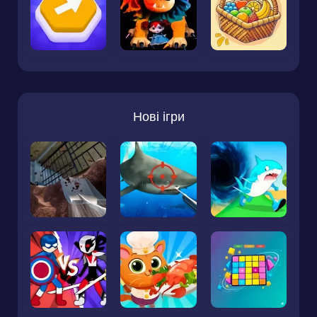
Нові ігри