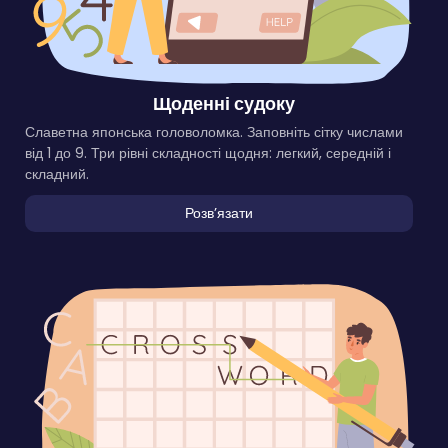
Щоденні судоку
Славетна японська головоломка. Заповніть сітку числами
від 1 до 9. Три рівні складності щодня: легкий, середній і
складний.
Розвʼязати