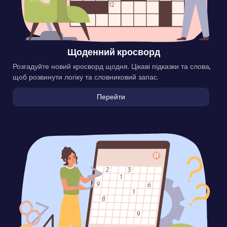
Щоденний кросворд
Розгадуйте новий кросворд щодня. Цікаві підказки та слова,
щоб розвинути логіку та словниковий запас.
Перейти