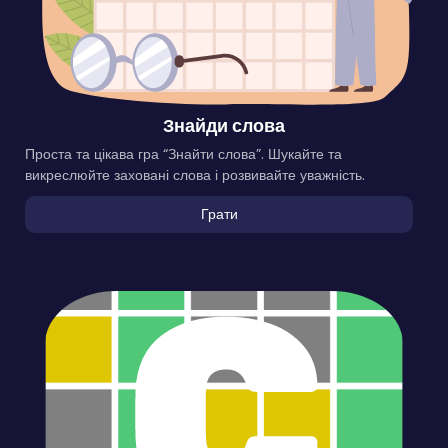
Знайди слова
Проста та цікава гра “Знайти слова”. Шукайте та
викреслюйте заховані слова і розвивайте уважність.
Грати