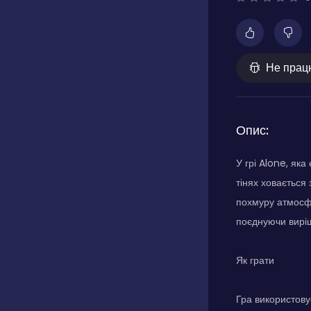
Не прац
Опис:
У грі Alone, як
тінях ховається
похмуру атмосфе
поєднуючи виріш
Як грати
Гра використову