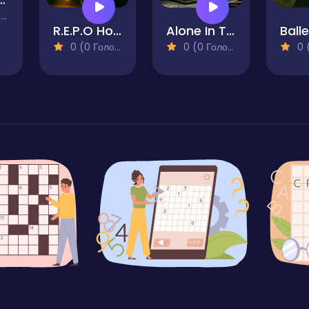
)
R.E.P.O Horror Escape
Alone In The Evil Mansion
0 (0 Голосів)
0 (0 Голосів)
0 (0