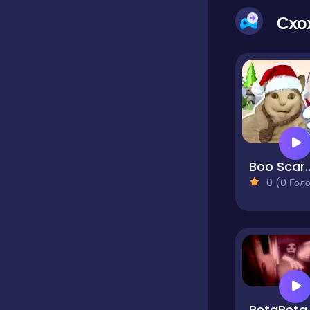
Схо
Boo Scared 3 New Year
0 (0 Голосів
PetaPeta