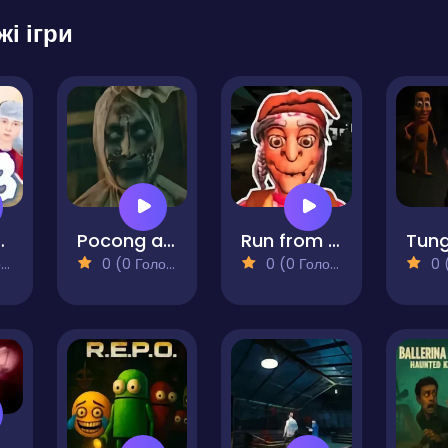
жі ігри
 with Schoolboy
Pocong and Kuntilanak Terror Horror
Run from Baba Yaga
)
0 (0 Голосів)
0 (0 Голосів)
0 (0
 Nightmare School