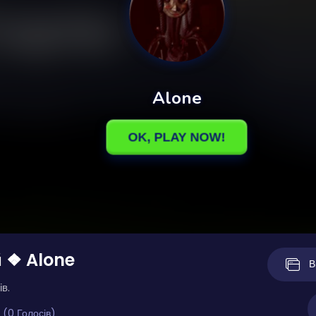
 ❖ Alone
В
ів.
 (0 Голосів)