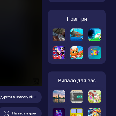
Нові ігри
Випало для вас
ідкрити в новому вікні
На весь екран