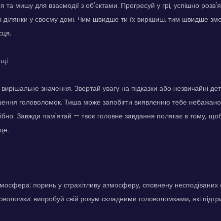
 та мишу для взаємодії з об'єктами. Прогресуй у грі, успішно розв
і ділянки у своєму домі. Чим швидше ти їх вирішиш, тим швидше змо
сця.
ощі
 вирішальне значення. Звертай увагу на підказки або незвичайні дет
шення головоломок. Тиша може запобігти виявленню тебе небажаною 
ібно. Завжди пам'ятай — твоє головне завдання полягає в тому, щ
це.
мосфера: поринь у страхітливу атмосферу, сповнену несподіваних
воломки: випробуй свій розум складними головоломками, які підтр