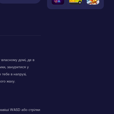
 власному домі, де в
мки, зануритися у
 тебе в напрузі,
ого жаху.
лавіші WASD або стрілки