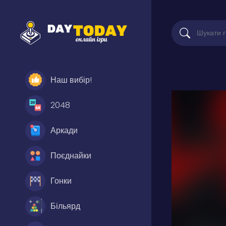
Наш вибір!
2048
Аркади
Поєднайки
Гонки
Більярд