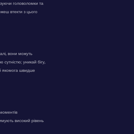
'язуючи головоломки та
жеш втекти з цього
алі, вони можуть
сутністю; уникай бігу,
об якомога швидше
 моментів
имують високий рівень