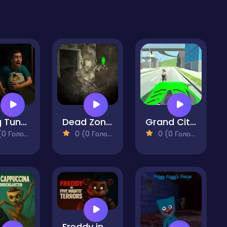
Tung Tung Sahur Midnight Terror
Dead Zone Adventure
Grand City Driving 2
 Голосів)
0 (0 Голосів)
0 (0 Голосів)
Freddy in Five Nights Terrors