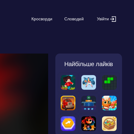
Увійти
Кросворди
Словодей
Найбільше лайків