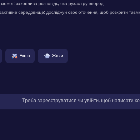
южет: захоплива розповідь, яка рухає гру вперед
рактивне середовище: досліджуй своє оточення, щоб розкрити таємн
Екшн
Жахи
Треба зареєструватися чи увійти, щоб написати к