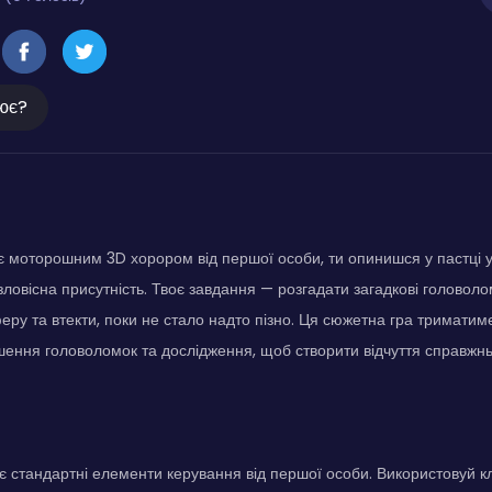
ює?
а є моторошним 3D хорором від першої особи, ти опинишся у пастці у
 зловісна присутність. Твоє завдання — розгадати загадкові головоло
ру та втекти, поки не стало надто пізно. Ця сюжетна гра триматиме
ення головоломок та дослідження, щоб створити відчуття справжнь
є стандартні елементи керування від першої особи. Використовуй к