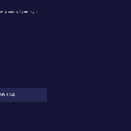
иці свого будинку з
оментар