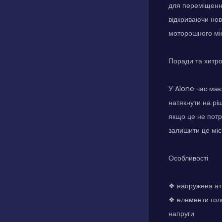
для переміщення
відкриваючи нов
моторошного мі
Поради та хитр
У Alone час має
натякнути на рі
якщо це не потр
залишити це міс
Особливості
❖ напружена ат
❖ елементи голо
напруги