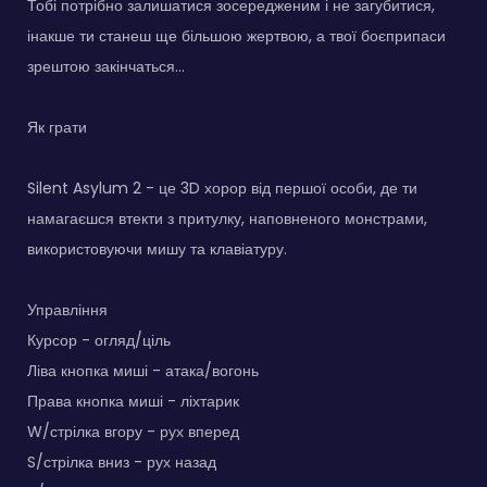
Тобі потрібно залишатися зосередженим і не загубитися,
інакше ти станеш ще більшою жертвою, а твої боєприпаси
зрештою закінчаться...
Як грати
Silent Asylum 2 - це 3D хорор від першої особи, де ти
намагаєшся втекти з притулку, наповненого монстрами,
використовуючи мишу та клавіатуру.
Управління
Курсор - огляд/ціль
Ліва кнопка миші - атака/вогонь
Права кнопка миші - ліхтарик
W/стрілка вгору - рух вперед
S/стрілка вниз - рух назад