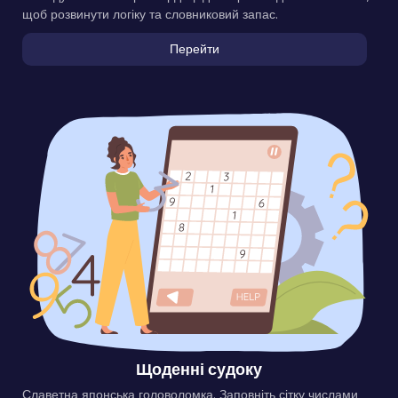
щоб розвинути логіку та словниковий запас.
Перейти
Щоденні судоку
Славетна японська головоломка. Заповніть сітку числами