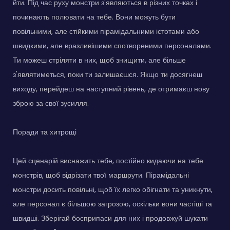
йти. Під час руху монстри з'являються в різних точках і
починають полювати на тебе. Вони можуть бути
повільними, але стійкими пірамідальними істотами або
швидкими, але вразливішими спотвореними персоналами.
Ти можеш стріляти в них, щоб знищити, але більше
з'являтиметься, поки ти залишаєшся. Якщо ти досягнеш
виходу, перейдеш на наступний рівень, де отримаєш нову
зброю за свої зусилля.
Поради та хитрощі
Цей сценарій виснажить тебе, постійно кидаючи на тебе
монстрів, щоб відрізати твої маршрути. Пірамідальні
монстри досить повільні, щоб їх легко обігнати та уникнути,
але персонал є більшою загрозою, оскільки вони частіші та
швидші. Зберігай боєприпаси для них і продовжуй шукати