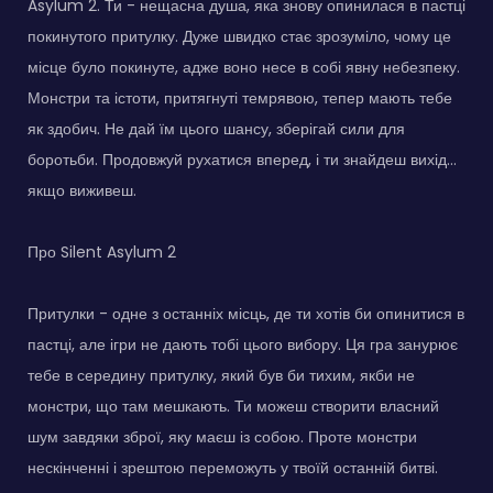
Asylum 2. Ти - нещасна душа, яка знову опинилася в пастці
покинутого притулку. Дуже швидко стає зрозуміло, чому це
місце було покинуте, адже воно несе в собі явну небезпеку.
Монстри та істоти, притягнуті темрявою, тепер мають тебе
як здобич. Не дай їм цього шансу, зберігай сили для
боротьби. Продовжуй рухатися вперед, і ти знайдеш вихід…
якщо виживеш.
Про Silent Asylum 2
Притулки - одне з останніх місць, де ти хотів би опинитися в
пастці, але ігри не дають тобі цього вибору. Ця гра занурює
тебе в середину притулку, який був би тихим, якби не
монстри, що там мешкають. Ти можеш створити власний
шум завдяки зброї, яку маєш із собою. Проте монстри
нескінченні і зрештою переможуть у твоїй останній битві.