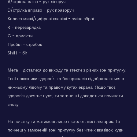
A/стрілка вліво - рух ліворуч
D/стрілка вправо - рух праворуч
Колесо миші/цифрові клавіші - зміна зброї
R - перезарядка
C - присісти
Пробіл - стрибок
Shift - біг
Мета - дістатися до виходу та втекти з різних зон притулку.
Твої показники здоров'я та боєприпасів відображаються в
нижньому лівому та правому кутах екрана. Якщо твоє
здоров'я досягне нуля, ти загинеш і доведеться починати
знову.
На початку ти матимеш лише пістолет, ніж і ліхтарик. Ти
почнеш у замкненій зоні притулку без чітких вказівок, куди