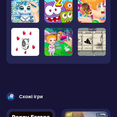
Схожі ігри