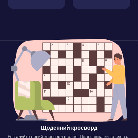
Щоденний кросворд
Розгадуйте новий кросворд щодня. Цікаві підказки та слова,