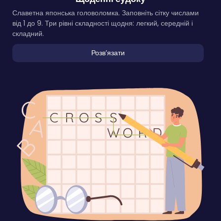
Славетна японська головоломка. Заповніть сітку числами
від 1 до 9. Три рівні складності щодня: легкий, середній і
складний.
Розвʼязати