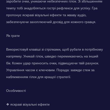
заробити очки, уникаючи небезпечних гілок. Зі збільшенням
темпу тобі знадобляться гострі рефлекси для успіху. Гра
пропонує яскраві візуальні ефекти та жваву аудіо,
забезпечуючи захоплюючий досвід для кожного гравця.
Як грати
Використовуй клавіші зі стрілками, щоб рубати в потрібному
напрямку. Уникай гілок, швидко перемикаючись на інший
бік. Кожен удар приносить очки, підвищуючи твій рахунок.
Управління часом є ключовим. Порада: завжди стеж за
наближенням гілок для кращої стратегії.
Особливості
❖ яскраві візуальні ефекти