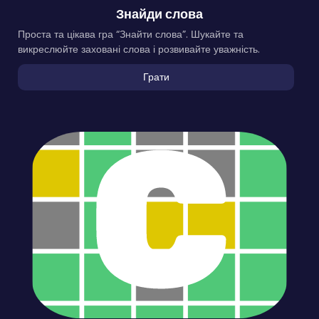
Знайди слова
Проста та цікава гра “Знайти слова”. Шукайте та
викреслюйте заховані слова і розвивайте уважність.
Грати