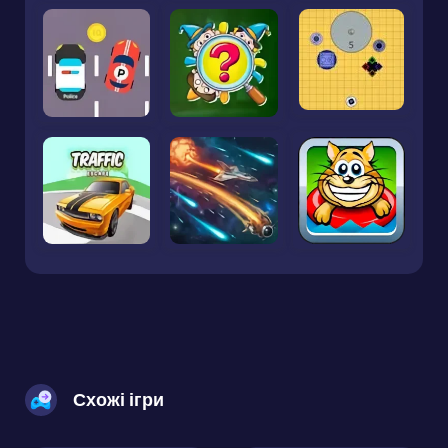
Схожі ігри