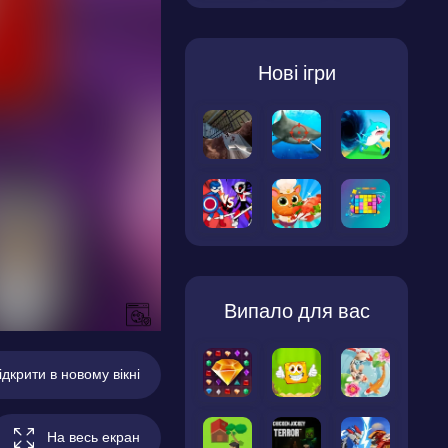
Нові ігри
Випало для вас
ідкрити в новому вікні
На весь екран