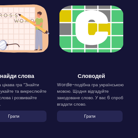
найди слова
Словодей
 цікава гра “Знайти
Wordle-подібна гра українською
Шукайте та викреслюйте
мовою. Щодня відгадуйте
слова і розвивайте
закодоване слово. У вас 6 спроб
.
вгадати слово.
Грати
Грати