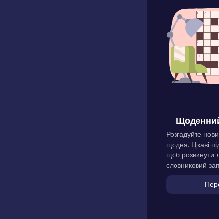
Щоденний
Розгадуйте нови
щодня. Цікаві пі
щоб розвинути л
словниковий зап
Пер