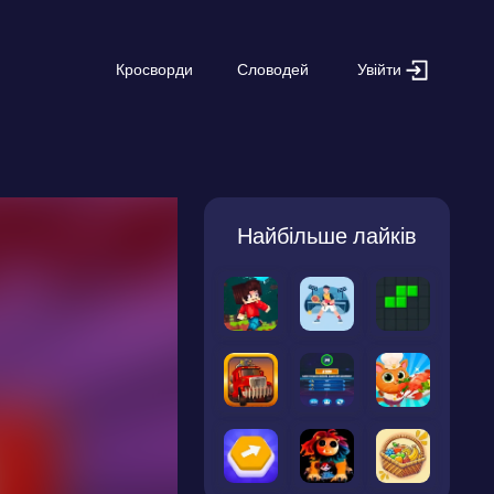
Увійти
Кросворди
Словодей
Найбільше лайків