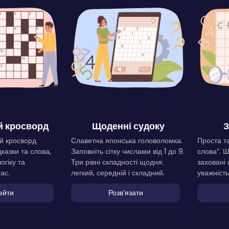
 кросворд
Щоденні судоку
З
й кросворд
Славетна японська головоломка.
Проста та
дказки та слова,
Заповніть сітку числами від 1 до 9.
слова”. 
огіку та
Три рівні складності щодня:
заховані 
ас.
легкий, середній і складний.
уважність
ейти
Розвʼязати