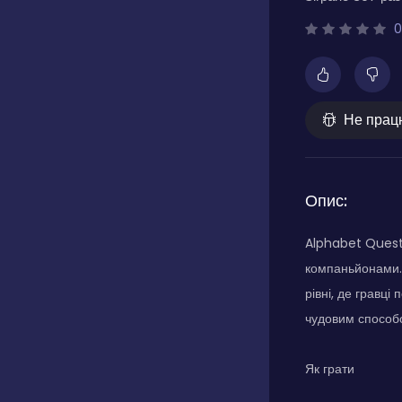
0
Не прац
Опис:
Alphabet Quest 
компаньйонами. 
рівні, де гравці
чудовим способо
Як грати