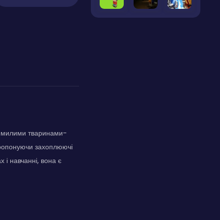
із милими тваринами-
 пропонуючи захоплюючі
 і навчанні, вона є