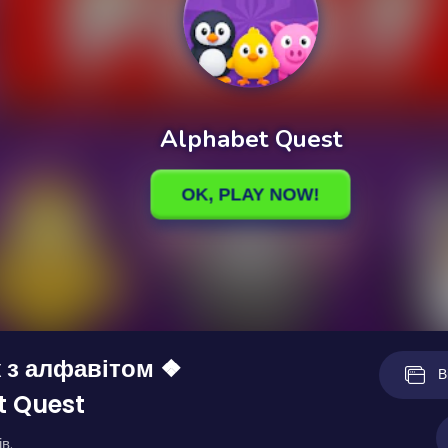
 з алфавітом ❖
В
t Quest
в.