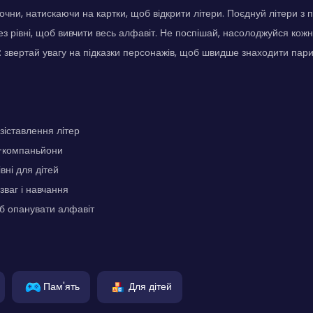
почни, натискаючи на картки, щоб відкрити літери. Поєднуй літери 
з рівні, щоб вивчити весь алфавіт. Не поспішай, насолоджуйся ко
 звертай увагу на підказки персонажів, щоб швидше знаходити пари
зіставлення літер
-компаньйони
вні для дітей
ваг і навчання
б опанувати алфавіт
Пам'ять
Для дітей