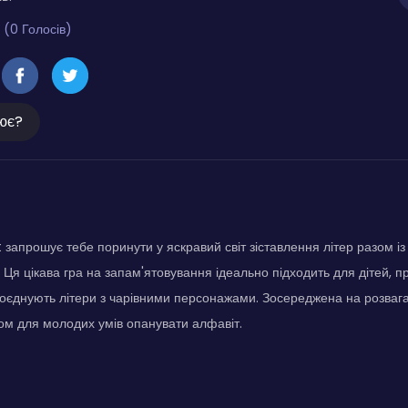
 (0 Голосів)
ює?
запрошує тебе поринути у яскравий світ зіставлення літер разом 
Ця цікава гра на запам'ятовування ідеально підходить для дітей,
 поєднують літери з чарівними персонажами. Зосереджена на розвагах
м для молодих умів опанувати алфавіт.