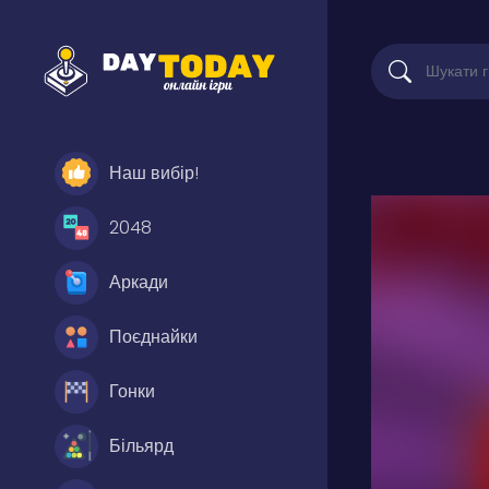
Наш вибір!
2048
Аркади
Поєднайки
Гонки
Більярд