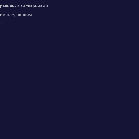
з правильними тваринами.
жним поєднанням.
!