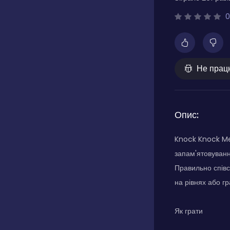
0
Не прац
Опис:
Knock Knock Mem
запам'ятовуванн
Правильно співс
на рівнях або гр
Як грати