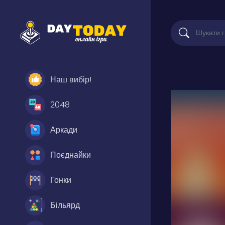
Наш вибір!
2048
Аркади
Поєднайки
Гонки
Більярд