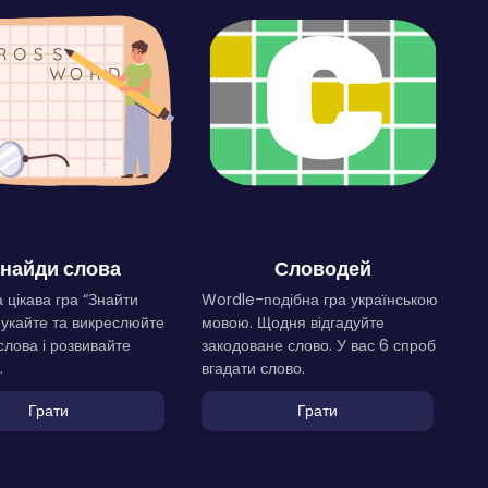
найди слова
Словодей
 цікава гра “Знайти
Wordle-подібна гра українською
Шукайте та викреслюйте
мовою. Щодня відгадуйте
слова і розвивайте
закодоване слово. У вас 6 спроб
.
вгадати слово.
Грати
Грати