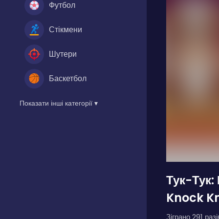
Футбол
Стікмени
Шутери
Баскетбол
Показати інші категорії ▾
Тук-Тук:
Knock K
Зіграно 291 разі