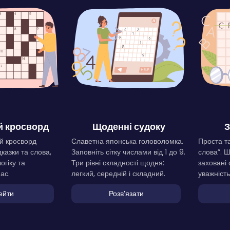
 кросворд
Щоденні судоку
З
й кросворд
Славетна японська головоломка.
Проста та
дказки та слова,
Заповніть сітку числами від 1 до 9.
слова”. 
огіку та
Три рівні складності щодня:
заховані 
ас.
легкий, середній і складний.
уважність
ейти
Розвʼязати