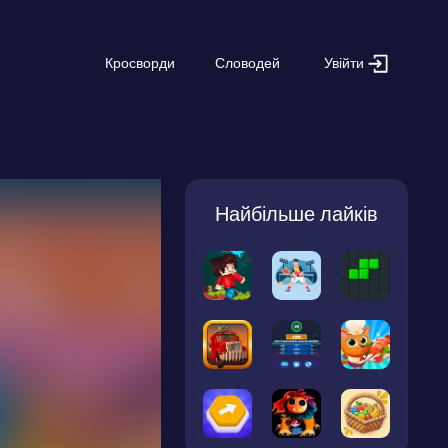
Увійти
Кросворди
Словодей
Найбільше лайків