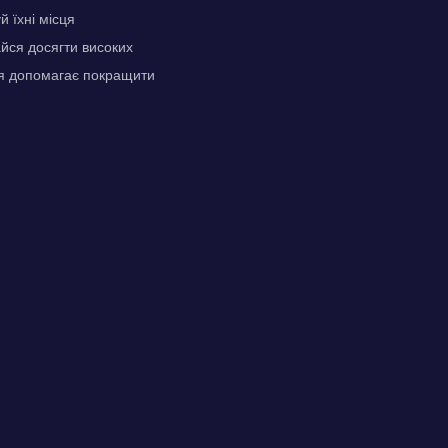
 їхні місця
айся досягти високих
ня допомагає покращити