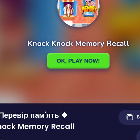
 Перевір пам'ять ❖
В
nock Memory Recall
в.