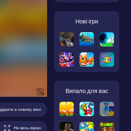
Нові ігри
Випало для вас
ідкрити в новому вікні
На весь екран