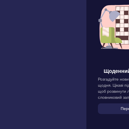
Щоденний
Розгадуйте нови
щодня. Цікаві пі
щоб розвинути л
словниковий зап
Пер