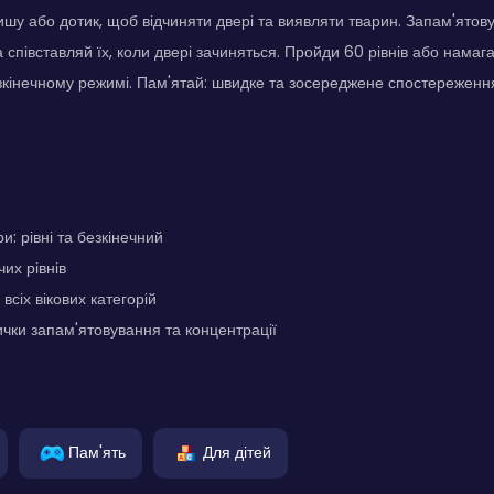
шу або дотик, щоб відчиняти двері та виявляти тварин. Запам'ятовуй
 співставляй їх, коли двері зачиняться. Пройди 60 рівнів або намаг
езкінечному режимі. Пам'ятай: швидке та зосереджене спостережен
: рівні та безкінечний
их рівнів
всіх вікових категорій
чки запам'ятовування та концентрації
Пам'ять
Для дітей