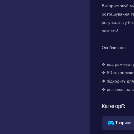
Використовуй ми
розташування та
результатів у б
пам'ять!
Особливості
❖ два режими гри
❖ 60 захоплююч
❖ підходить для 
❖ розвиває нави
Категорії:
Тварини