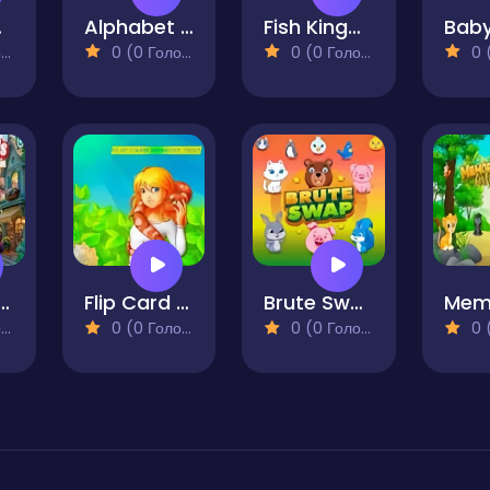
tch
Alphabet Quest
Fish Kingdom
)
0 (0 Голосів)
0 (0 Голосів)
0 (0
Animals Memory Game
Flip Card Memory Test
Brute Swap
)
0 (0 Голосів)
0 (0 Голосів)
0 (0