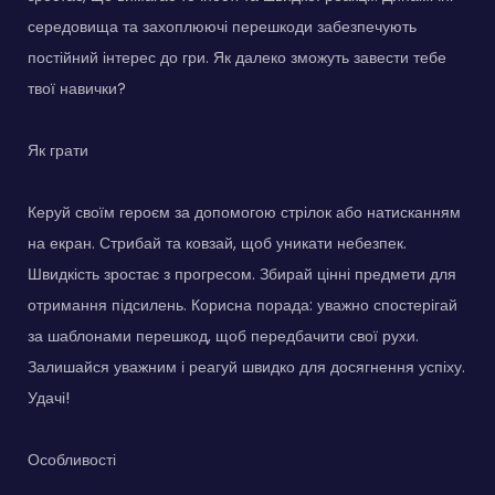
середовища та захоплюючі перешкоди забезпечують
постійний інтерес до гри. Як далеко зможуть завести тебе
твої навички?
Як грати
Керуй своїм героєм за допомогою стрілок або натисканням
на екран. Стрибай та ковзай, щоб уникати небезпек.
Швидкість зростає з прогресом. Збирай цінні предмети для
отримання підсилень. Корисна порада: уважно спостерігай
за шаблонами перешкод, щоб передбачити свої рухи.
Залишайся уважним і реагуй швидко для досягнення успіху.
Удачі!
Особливості