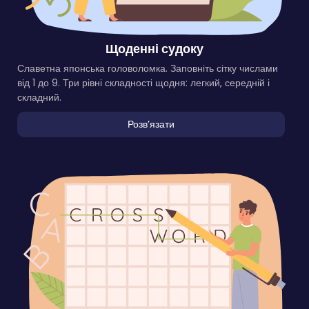
Щоденні судоку
Славетна японська головоломка. Заповніть сітку числами
від 1 до 9. Три рівні складності щодня: легкий, середній і
складний.
Розвʼязати