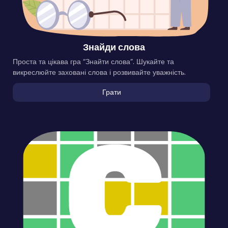
Знайди слова
Проста та цікава гра “Знайти слова”. Шукайте та
викреслюйте заховані слова і розвивайте уважність.
Грати