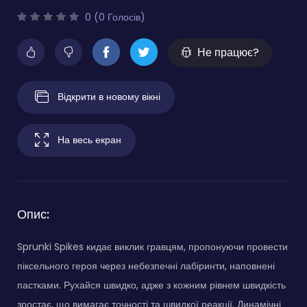
0 (0 Голосів)
Не працює?
Відкрити в новому вікні
На весь екран
Опис:
Sprunki Spikes кидає виклик гравцям, пропонуючи провести
піксельного героя через небезпечні лабіринти, наповнені
пастками. Рухайся швидко, адже з кожним рівнем швидкість
зростає, що вимагає точності та швидкої реакції. Динамічні