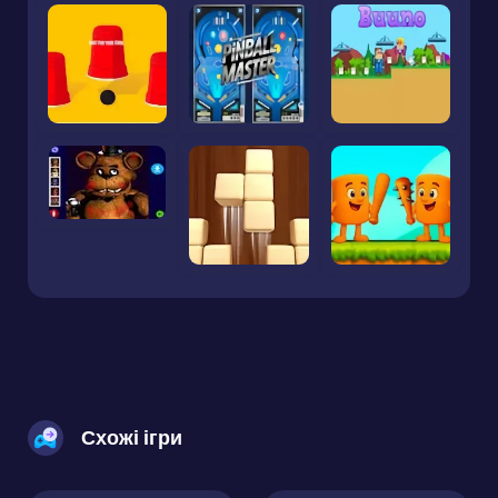
Схожі ігри