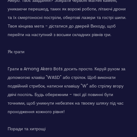
Акеро. Твоє завдання? Збирати червоні магічні камені,
уникаючи перешкод, таких як ворожі роботи, літаючі дрони
та їх смертоносні постріли, обертові лазери та гострі шипи.
Твоя кінцева мета - дістатися до дверей Виходу, щоб
перейти на наступний з восьми складних рівнів гри.
Як грати
Грати в Among Akero Bots досить просто. Керуй рухом за
допомогою клавіш "WASD" або стрілок. Щоб виконати
подвійний стрибок, натисни клавішу "W" або стрілку вгору
двічі поспіль. Будь обережним - твої дії повинні бути
точними, щоб уникнути небезпек на твоєму шляху під час
проходження кожного рівня!
Поради та хитрощі