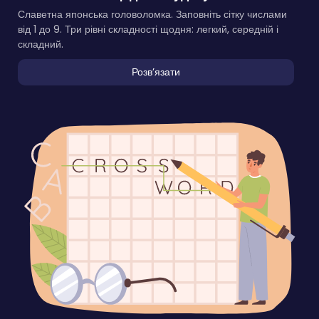
Славетна японська головоломка. Заповніть сітку числами
від 1 до 9. Три рівні складності щодня: легкий, середній і
складний.
Розвʼязати