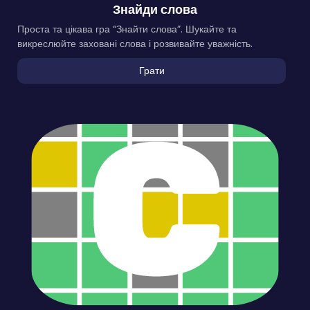
Знайди слова
Проста та цікава гра “Знайти слова”. Шукайте та
викреслюйте заховані слова і розвивайте уважність.
Грати