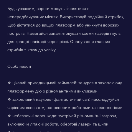
Будь уважним; вороги можуть з'являтися в
непередбачуваних місцях. Використовуй подвійний стрибок,
щоб дістатися до вищих платформ або уникнути ворожих
пострілів. Намагайся запам'ятовувати схеми лазерів і куль
для кращої навігації через рівні. Опанування вчасних
стрибків - ключ до успіху.
Особливості
❖ цікавий пригодницький геймплей: занурся в захоплюючу
платформену дію з різноманітними викликами
❖ захопливий науково-фантастичний світ: насолоджуйся
чарівним всесвітом, наповненим роботами та технологіями
❖ небезпечні перешкоди: зустрічай різноманітні загрози,
включаючи літаючі роботи, обертові лазери та шипи