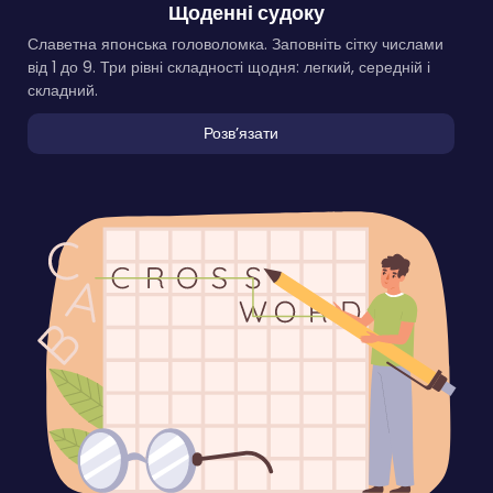
Щоденні судоку
Славетна японська головоломка. Заповніть сітку числами
від 1 до 9. Три рівні складності щодня: легкий, середній і
складний.
Розвʼязати