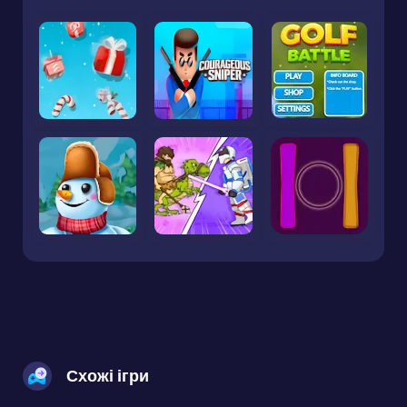
Схожі ігри