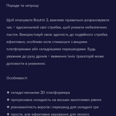
Поради та хитрощі
Щоб опанувати Buuno 2, важливо правильно розраховувати
час - вдосконалюй свої стрибки, щоб уникати небезпечних
пасток. Використовуй свою здатність до подвійного стрибка
ефективно, особливо коли стикаєшся з вищими
платформами або складнішими перешкодами. Будь
уважним до руху дронів - вивчення їхніх траєкторій може
допомогти в уникненні.
Особливості
❖ складні механіки 2D платформера
❖ прогресивна складність на восьми захопливих рівнях
❖ різноманітність ворогів і перешкод для складної гри
❖ просте, але ефективне керування для легкого