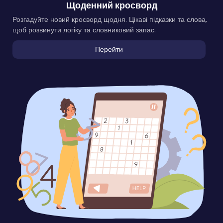
Щоденний кросворд
Розгадуйте новий кросворд щодня. Цікаві підказки та слова,
щоб розвинути логіку та словниковий запас.
Перейти