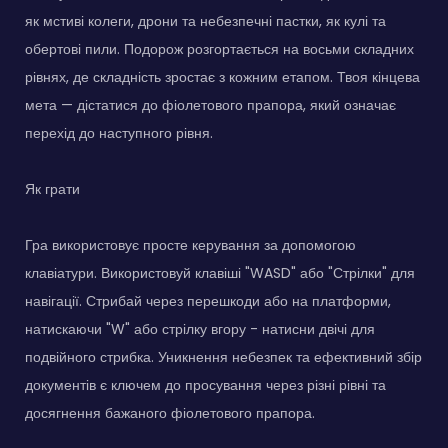
як мстиві колеги, дрони та небезпечні пастки, як кулі та
обертові пили. Подорож розгортається на восьми складних
рівнях, де складність зростає з кожним етапом. Твоя кінцева
мета — дістатися до фіолетового прапора, який означає
перехід до наступного рівня.
Як грати
Гра використовує просте керування за допомогою
клавіатури. Використовуй клавіші "WASD" або "Стрілки" для
навігації. Стрибай через перешкоди або на платформи,
натискаючи "W" або стрілку вгору - натисни двічі для
подвійного стрибка. Уникнення небезпек та ефективний збір
документів є ключем до просування через різні рівні та
досягнення бажаного фіолетового прапора.