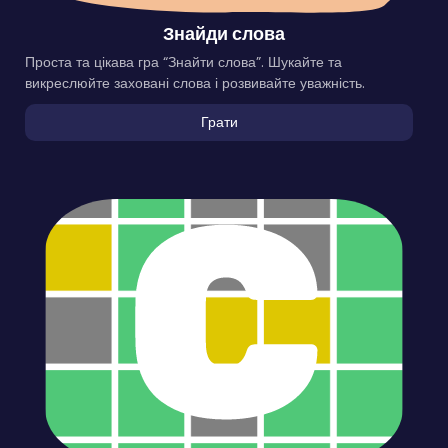
Знайди слова
Проста та цікава гра “Знайти слова”. Шукайте та
викреслюйте заховані слова і розвивайте уважність.
Грати