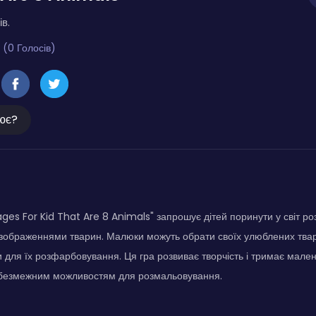
ів.
 (0 Голосів)
ює?
ages For Kid That Are 8 Animals" запрошує дітей поринути у світ ро
зображеннями тварин. Малюки можуть обрати своїх улюблених твар
ти для їх розфарбовування. Ця гра розвиває творчість і тримає мален
и безмежним можливостям для розмальовування.