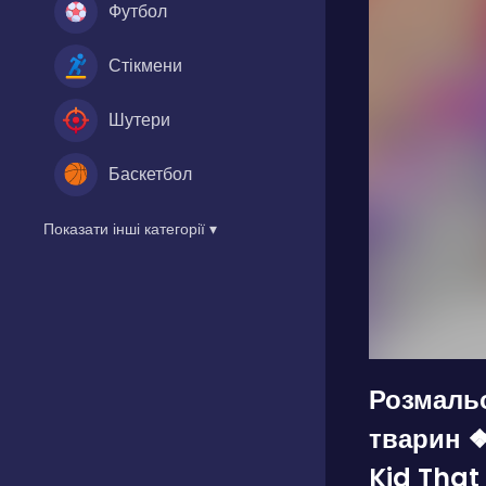
Футбол
Стікмени
Шутери
Баскетбол
Показати інші категорії ▾
Розмальо
тварин ❖
Kid That