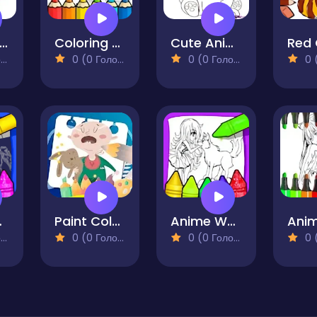
uppy Coloring Book
Coloring Pages Of Anime Wolves
Cute Anime Animals Coloring Pages
)
0 (0 Голосів)
0 (0 Голосів)
0 (0
For Kids
Paint Coloring Book
Anime Wolf Girl Coloring Pages
)
0 (0 Голосів)
0 (0 Голосів)
0 (0