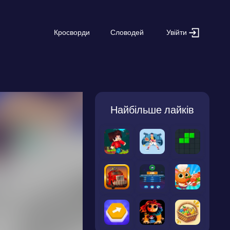
Увійти
Кросворди
Словодей
Найбільше лайків