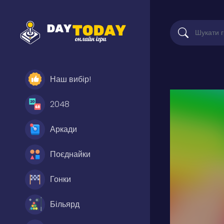
Наш вибір!
2048
Аркади
Поєднайки
Гонки
Більярд