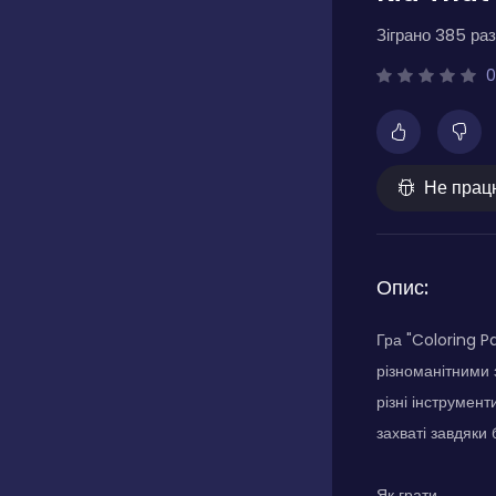
Зіграно 385 раз
0
Не прац
Опис:
Гра "Coloring P
різноманітними 
різні інструмен
захваті завдяк
Як грати