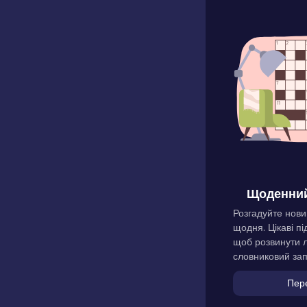
Щоденний
Розгадуйте нови
щодня. Цікаві пі
щоб розвинути л
словниковий зап
Пер