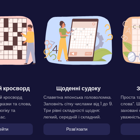
 кросворд
Щоденні судоку
З
й кросворд
Славетна японська головоломка.
Проста та
дказки та слова,
Заповніть сітку числами від 1 до 9.
слова”. 
огіку та
Три рівні складності щодня:
заховані 
ас.
легкий, середній і складний.
уважність
ейти
Розвʼязати