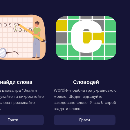
найди слова
Словодей
 цікава гра “Знайти
Wordle-подібна гра українською
Шукайте та викреслюйте
мовою. Щодня відгадуйте
слова і розвивайте
закодоване слово. У вас 6 спроб
.
вгадати слово.
Грати
Грати