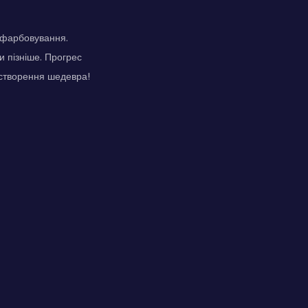
озфарбовування.
 пізніше. Прогрес
 створення шедевра!