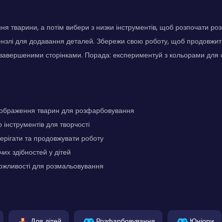
я тварини, а потім вибери з низки інструментів, щоб розпочати р
нзлі для додавання деталей. Збережи свою роботу, щоб продовжити
 завершеними сторінками. Порада: експериментуй з кольорами для
 зображення тварин для розфарбовування
 інструментів для творчості
ерігати та продовжувати роботу
чих здібностей у дітей
можливості для розмальовування
Для дітей
Розфарбовування
Юніори