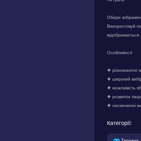
Обери зображенн
Використовуй пе
відображається
Особливості
❖ різноманітні
❖ широкий вибір
❖ можливість зб
❖ розвиток твор
❖ нескінченні 
Категорії:
Тварини