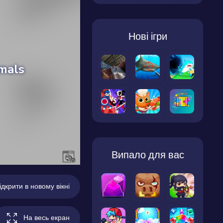
Нові ігри
Випало для вас
ідкрити в новому вікні
На весь екран