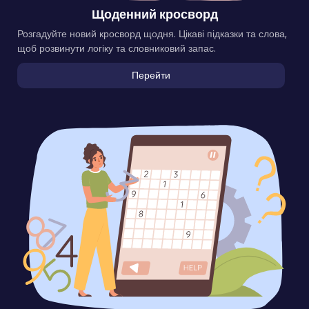
Щоденний кросворд
Розгадуйте новий кросворд щодня. Цікаві підказки та слова,
щоб розвинути логіку та словниковий запас.
Перейти