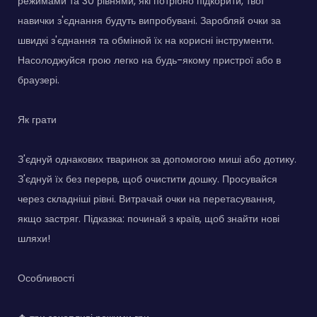
режимами та 30 рівнями, які потрібно підкорити, твої
навички з'єднання будуть випробувані. Заробляй очки за
швидкі з'єднання та обмінюй їх на корисні інструменти.
Насолоджуйся грою легко на будь-якому пристрої або в
браузері.
Як грати
З'єднуй однакових тваринок за допомогою миші або дотику.
З'єднуй їх без перерв, щоб очистити дошку. Просувайся
через складніші рівні. Витрачай очки на перетасування,
якщо застряг. Підказка: починай з країв, щоб знайти нові
шляхи!
Особливості