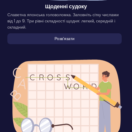
Щоденні судоку
Славетна японська головоломка. Заповніть сітку числами
від 1 до 9. Три рівні складності щодня: легкий, середній і
складний.
Розвʼязати