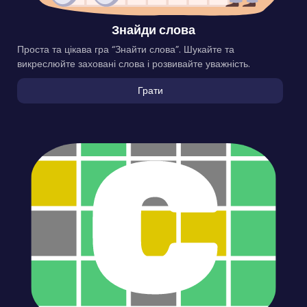
Знайди слова
Проста та цікава гра “Знайти слова”. Шукайте та
викреслюйте заховані слова і розвивайте уважність.
Грати