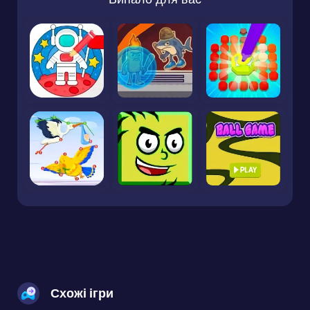
Схожі ігри