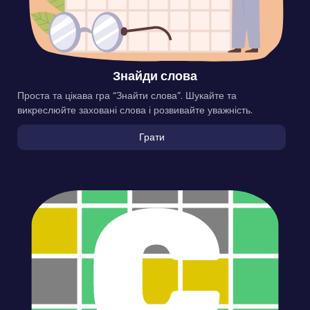
Знайди слова
Проста та цікава гра “Знайти слова”. Шукайте та
викреслюйте заховані слова і розвивайте уважність.
Грати