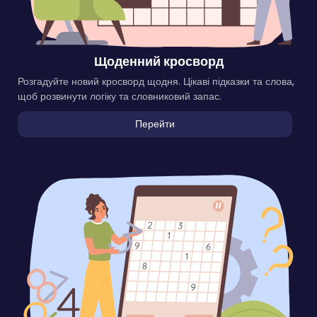
Щоденний кросворд
Розгадуйте новий кросворд щодня. Цікаві підказки та слова,
щоб розвинути логіку та словниковий запас.
Перейти