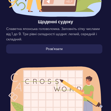
Щоденні судоку
Славетна японська головоломка. Заповніть сітку числами
від 1 до 9. Три рівні складності щодня: легкий, середній і
складний.
Розвʼязати