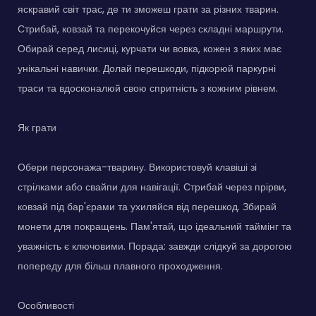
яскравий світ трас, де ти зможеш грати за різних тварин.
Стрибай, ковзай та перекочуйся через складні маршрути.
Обирай серед лисиці, курчати чи вовка, кожен з яких має
унікальні навички. Долай перешкоди, підкорюй паркурні
траси та вдосконалюй свою спритність з кожним рівнем.
Як грати
Обери персонажа-тварину. Використовуй клавіші зі
стрілками або свайпи для навігації. Стрибай через прірви,
ковзай під бар'єрами та ухиляйся від перешкод. Збирай
монети для покращень. Пам'ятай, що ідеальний таймінг та
уважність є ключовими. Порада: завжди слідкуй за дорогою
попереду для більш плавного проходження.
Особливості