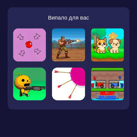
Випало для вас