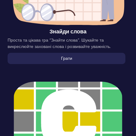
Знайди слова
Проста та цікава гра “Знайти слова”. Шукайте та
викреслюйте заховані слова і розвивайте уважність.
Грати