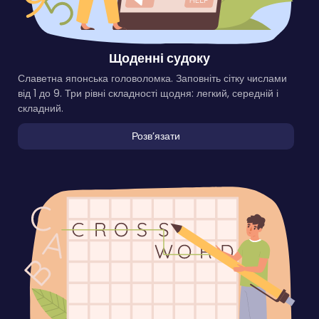
Щоденні судоку
Славетна японська головоломка. Заповніть сітку числами
від 1 до 9. Три рівні складності щодня: легкий, середній і
складний.
Розвʼязати