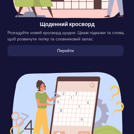
Щоденний кросворд
Розгадуйте новий кросворд щодня. Цікаві підказки та слова,
щоб розвинути логіку та словниковий запас.
Перейти