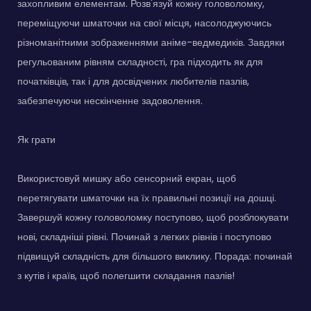
захопливим елементам. Розв'язуй кожну головоломку,
переміщуючи шматочки на свої місця, насолоджуючись
різноманітними зображеннями аніме-ведмедиків. Завдяки
регульованим рівням складності, гра підходить як для
початківців, так і для досвідчених любителів пазлів,
забезпечуючи нескінченне задоволення.
Як грати
Використовуй мишку або сенсорний екран, щоб
перетягувати шматочки на їх правильні позиції на дошці.
Завершуй кожну головоломку поступово, щоб розблокувати
нові, складніші рівні. Починай з легких рівнів і поступово
підвищуй складність для більшого виклику. Порада: починай
з кутів і країв, щоб полегшити складання пазлів!