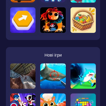
Нові ігри