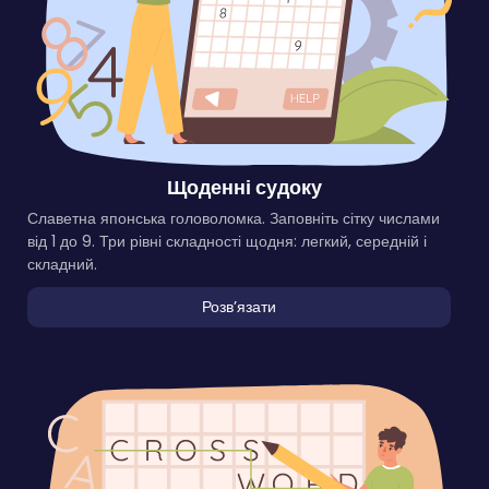
Щоденні судоку
Славетна японська головоломка. Заповніть сітку числами
від 1 до 9. Три рівні складності щодня: легкий, середній і
складний.
Розвʼязати