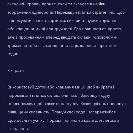
складний ігровий процес, коли ти складаєш чарівні
зображення єдинорогів. Переміщуй плитки стратегічно, щоб
сформувати красиві картинки, використовуючи торкання
або клацання миші для зручності. Гра починається просто,
але з просуванням вперед вводить складні головоломки,
тримаючи тебе в захопленні та зацікавленості протягом
годин.
Як грати
Використовуй дотик або клацання миші, щоб вибрати і
переміщати плитки, складаючи пазл. Завершуй одну
головоломку, щоб відкрити наступну. Кожен рівень пропонує
підвищену складність. Плануй свої ходи і зосереджуйся,
щоб досягти успіху. Порада: починай з країв для легшого
складання.