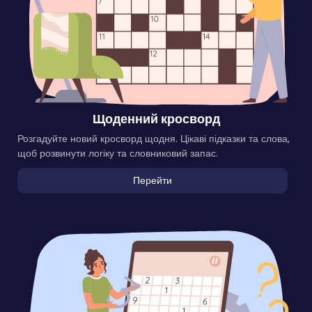
Щоденний кросворд
Розгадуйте новий кросворд щодня. Цікаві підказки та слова,
щоб розвинути логіку та словниковий запас.
Перейти