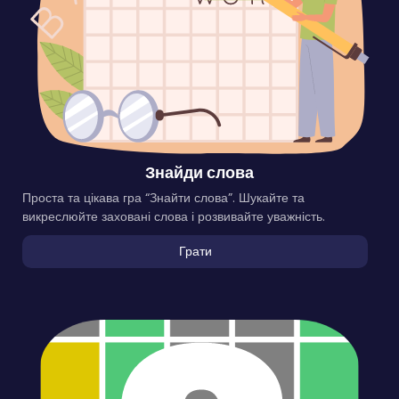
Знайди слова
Проста та цікава гра “Знайти слова”. Шукайте та
викреслюйте заховані слова і розвивайте уважність.
Грати