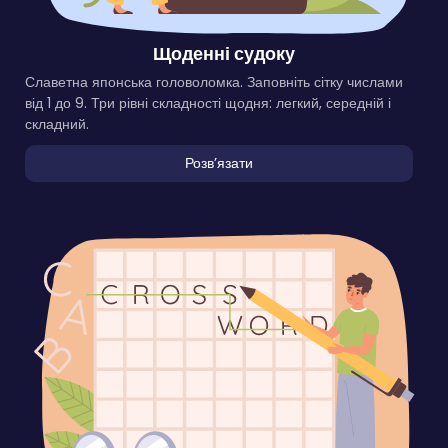
Щоденні судоку
Славетна японська головоломка. Заповніть сітку числами
від 1 до 9. Три рівні складності щодня: легкий, середній і
складний.
Розвʼязати