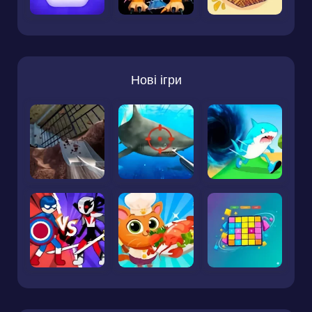
Нові ігри