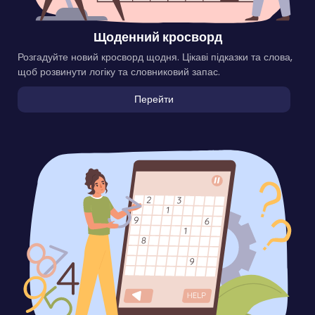
Щоденний кросворд
Розгадуйте новий кросворд щодня. Цікаві підказки та слова,
щоб розвинути логіку та словниковий запас.
Перейти