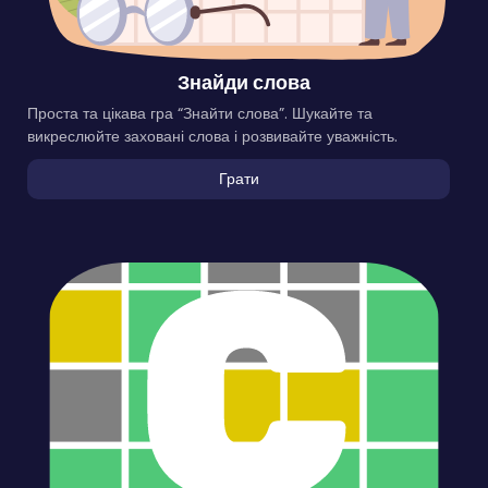
Знайди слова
Проста та цікава гра “Знайти слова”. Шукайте та
викреслюйте заховані слова і розвивайте уважність.
Грати