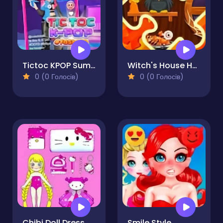
Tictoc KPOP Summer
Witch's House Halloween Puzzles
0 (0 Голосів)
0 (0 Голосів)
Chibi Doll Dress Up Makeover
Smile Style