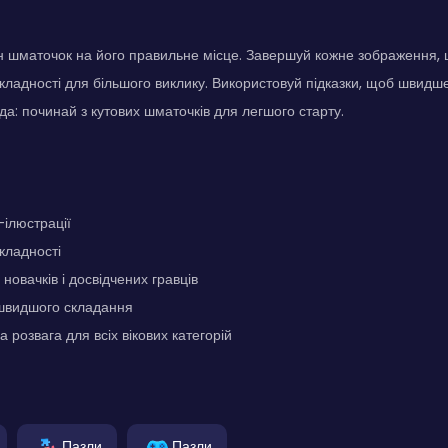
 шматочок на його правильне місце. Завершуй кожне зображення, 
кладності для більшого виклику. Використовуй підказки, щоб швидш
да: починай з кутових шматочків для легшого старту.
-ілюстрації
складності
новачків і досвідчених гравців
 швидшого складання
 розвага для всіх вікових категорій
Пазли
Пазли