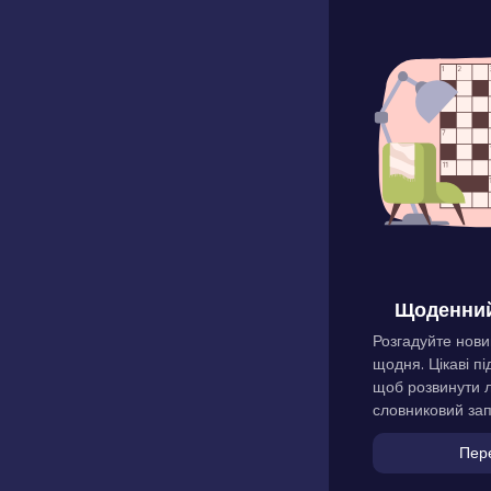
Щоденний
Розгадуйте нови
щодня. Цікаві пі
щоб розвинути л
словниковий зап
Пер