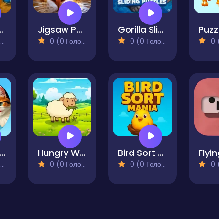
ahur: Reassembled
Jigsaw Puzzle Cats
Gorilla Sliding Puzzles
)
0 (0 Голосів)
0 (0 Голосів)
0 (0
Round Jigsaw Puzzle Collect Pictures with Cute Kittens
Hungry Woolly
Bird Sort Mania
Flyi
)
0 (0 Голосів)
0 (0 Голосів)
0 (0