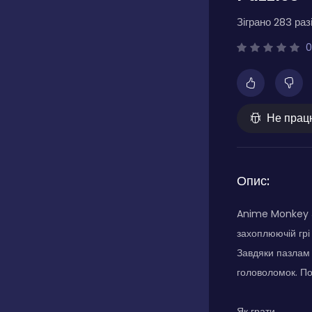
Зіграно 283 разі
0
Не прац
Опис:
Anime Monkey Ji
захоплюючій грі
Завдяки пазлам р
головоломок. По
Як грати