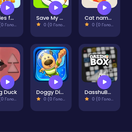
Puzzles for kids with animals sounds
Save My Pet
Cat named Soko
 Голосів)
0 (0 Голосів)
0 (0 Голосів)
ng Duck
Doggy Dive
DasshuBox Puzzle
 Голосів)
0 (0 Голосів)
0 (0 Голосів)