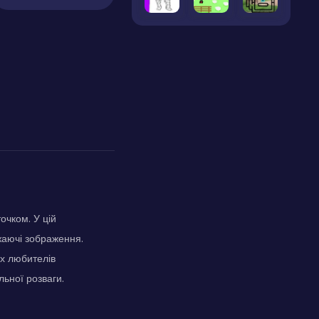
очком. У цій
жаючі зображення.
их любителів
ьної розваги.