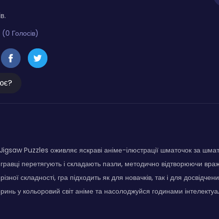
в.
 (0 Голосів)
ює?
gsaw Puzzles оживляє яскраві аніме-ілюстрації шматочок за шмат
 гравці перетягують і складають пазли, методично відтворюючи вра
ізної складності, гра підходить як для новачків, так і для досвідчен
ринь у кольоровий світ аніме та насолоджуйся годинами інтелектуал