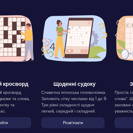
 кросворд
Щоденні судоку
З
й кросворд
Славетна японська головоломка.
Проста та
дказки та слова,
Заповніть сітку числами від 1 до 9.
слова”. 
огіку та
Три рівні складності щодня:
заховані 
ас.
легкий, середній і складний.
уважність
ейти
Розвʼязати