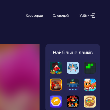
Увійти
Кросворди
Словодей
Найбільше лайків