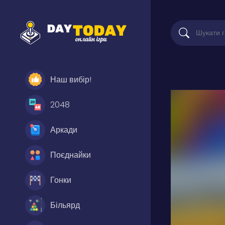
Наш вибір!
2048
Аркади
Поєднайки
Гонки
Більярд