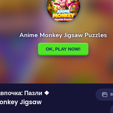
впочка: Пазли ❖
В
onkey Jigsaw