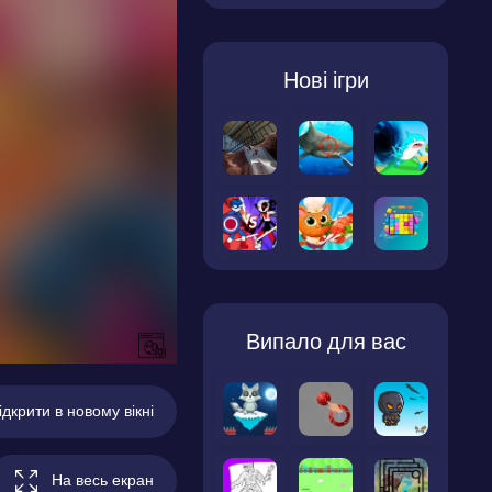
Нові ігри
Випало для вас
ідкрити в новому вікні
На весь екран