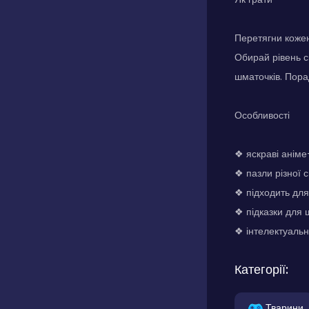
Перетягни кожен
Обирай рівень с
шматочків. Пора
Особливості
❖ яскраві аніме
❖ пазли різної 
❖ підходить для 
❖ підказки для
❖ інтелектуальна
Категорії:
Тварини