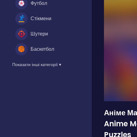
Футбол
Стікмени
Шутери
Баскетбол
Показати інші категорії ▾
Аніме Ма
Anime M
Puzzles