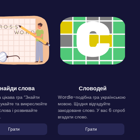
найди слова
Словодей
 цікава гра “Знайти
Wordle-подібна гра українською
Шукайте та викреслюйте
мовою. Щодня відгадуйте
слова і розвивайте
закодоване слово. У вас 6 спроб
.
вгадати слово.
Грати
Грати