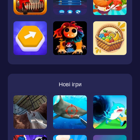
Нові ігри