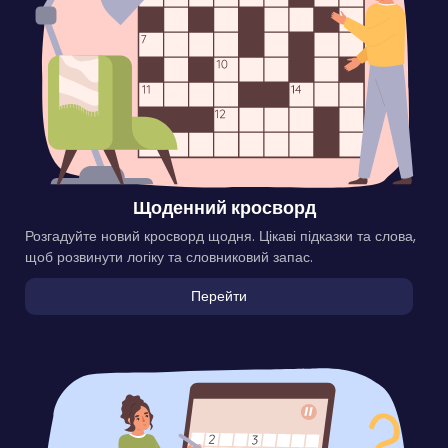
Щоденний кросворд
Розгадуйте новий кросворд щодня. Цікаві підказки та слова,
щоб розвинути логіку та словниковий запас.
Перейти