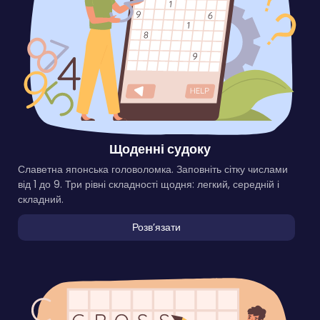
Щоденні судоку
Славетна японська головоломка. Заповніть сітку числами
від 1 до 9. Три рівні складності щодня: легкий, середній і
складний.
Розвʼязати