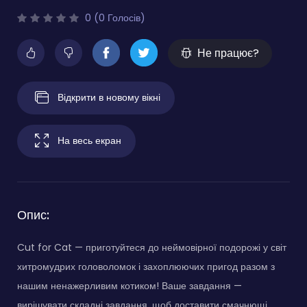
0 (0 Голосів)
Не працює?
Відкрити в новому вікні
На весь екран
Опис:
Cut for Cat — приготуйтеся до неймовірної подорожі у світ
хитромудрих головоломок і захоплюючих пригод разом з
нашим ненажерливим котиком! Ваше завдання —
вирішувати складні завдання, щоб доставити смачнющі