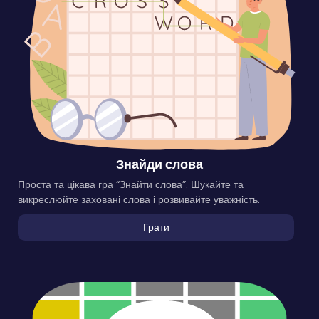
Знайди слова
Проста та цікава гра “Знайти слова”. Шукайте та
викреслюйте заховані слова і розвивайте уважність.
Грати