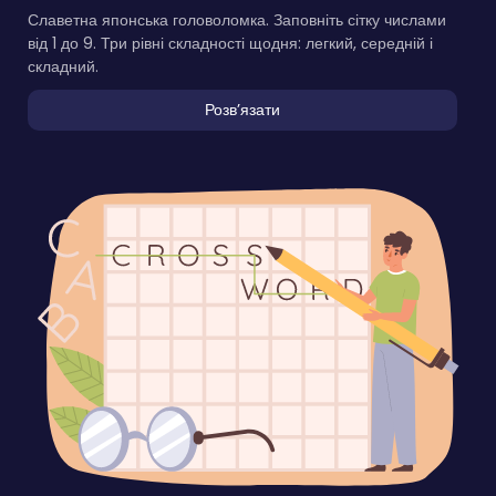
Славетна японська головоломка. Заповніть сітку числами
від 1 до 9. Три рівні складності щодня: легкий, середній і
складний.
Розвʼязати