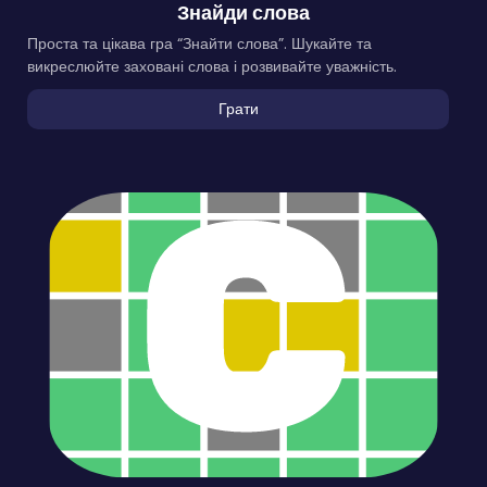
Знайди слова
Проста та цікава гра “Знайти слова”. Шукайте та
викреслюйте заховані слова і розвивайте уважність.
Грати