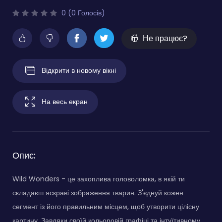
0 (0 Голосів)
Не працює?
Відкрити в новому вікні
На весь екран
Опис:
Wild Wonders - це захоплива головоломка, в якій ти
складаєш яскраві зображення тварин. З'єднуй кожен
сегмент із його правильним місцем, щоб утворити цілісну
картину. Завдяки своїй кольоровій графіці та інтуїтивному