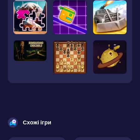
Схожі ігри