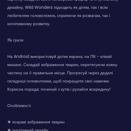
дизайну, Wild Wonders підходить як дітям, так і всім
любителям головоломок, сприяючи як розвагам, так і
когнітивному розвитку.
Як грати
На Android використовуй дотик екрана; на ПК - клікай
мишею. Складай зображення тварин, перетягуючи кожну
частину на її правильне місце. Прогресуй через дедалі
складніші головоломки, щоб покращити свої навички.
Корисна порада: починай з кутів і рухайся всередину!
Особливості
❖ яскраві зображення тварин
❖ інтуїтивний дизайн