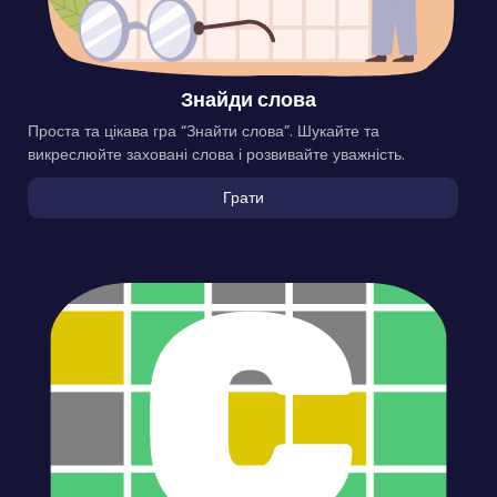
Знайди слова
Проста та цікава гра “Знайти слова”. Шукайте та
викреслюйте заховані слова і розвивайте уважність.
Грати