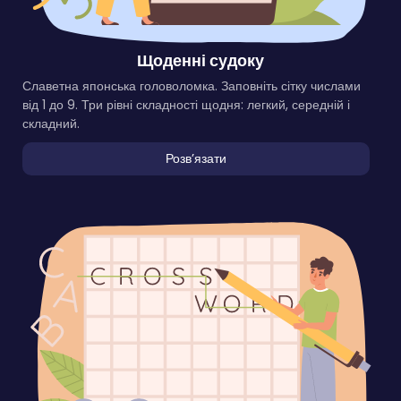
Щоденні судоку
Славетна японська головоломка. Заповніть сітку числами
від 1 до 9. Три рівні складності щодня: легкий, середній і
складний.
Розвʼязати