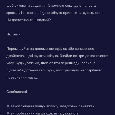
щоб виконати завдання. З кожною секундою напруга
зростає, і кожне знайдене яблуко приносить задоволення.
Чи достатньо ти швидкий?
Як грати
Переміщуйся за допомогою стрілок або сенсорного
джойстика, щоб шукати яблука. Знайди всі три до закінчення
часу. Будь уважним, щоб обійти перешкоди. Корисна
підказка: відстежуй свої рухи, щоб уникнути непотрібного
повернення назад.
Особливості
❖ захоплюючий пошук яблук у загадкових пейзажах
❖ випробування на швидкість та уважність