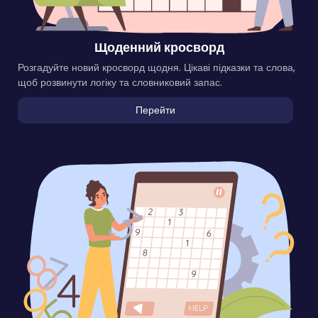
Щоденний кросворд
Розгадуйте новий кросворд щодня. Цікаві підказки та слова,
щоб розвинути логіку та словниковий запас.
Перейти