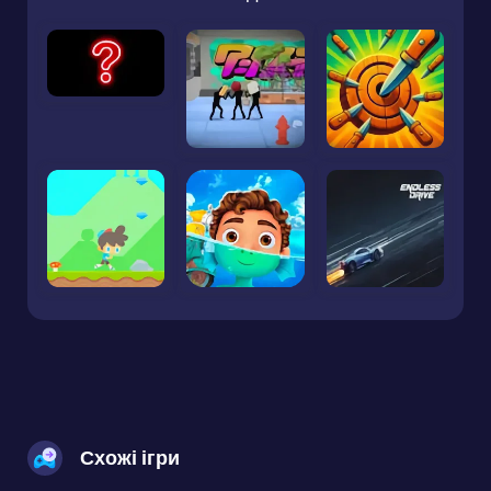
Схожі ігри