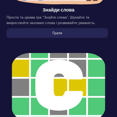
Знайди слова
Проста та цікава гра “Знайти слова”. Шукайте та
викреслюйте заховані слова і розвивайте уважність.
Грати