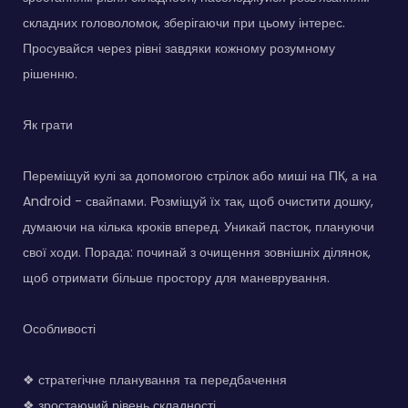
складних головоломок, зберігаючи при цьому інтерес.
Просувайся через рівні завдяки кожному розумному
рішенню.
Як грати
Переміщуй кулі за допомогою стрілок або миші на ПК, а на
Android - свайпами. Розміщуй їх так, щоб очистити дошку,
думаючи на кілька кроків вперед. Уникай пасток, плануючи
свої ходи. Порада: починай з очищення зовнішніх ділянок,
щоб отримати більше простору для маневрування.
Особливості
❖ стратегічне планування та передбачення
❖ зростаючий рівень складності