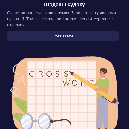
Щоденні судоку
Славетна японська головоломка. Заповніть сітку числами
від 1 до 9. Три рівні складності щодня: легкий, середній і
складний.
Розвʼязати