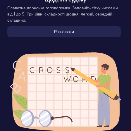
Славетна японська головоломка. Заповніть сітку числами
від 1 до 9. Три рівні складності щодня: легкий, середній і
складний.
Розвʼязати