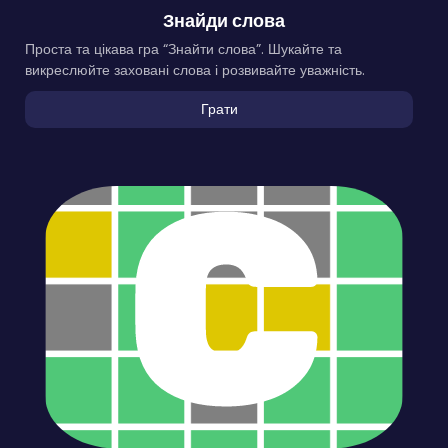
Знайди слова
Проста та цікава гра “Знайти слова”. Шукайте та
викреслюйте заховані слова і розвивайте уважність.
Грати