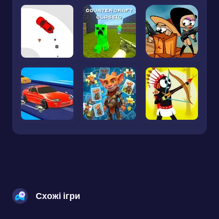
Схожі ігри