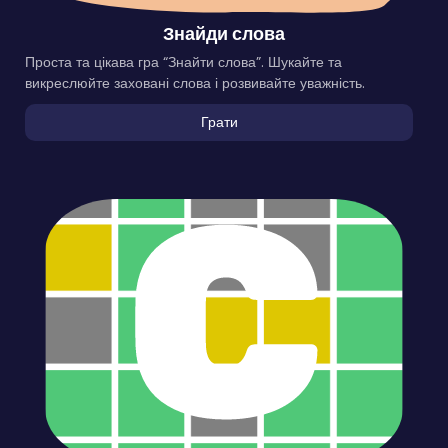
Знайди слова
Проста та цікава гра “Знайти слова”. Шукайте та
викреслюйте заховані слова і розвивайте уважність.
Грати