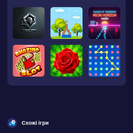
Схожі ігри