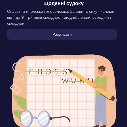
Щоденні судоку
Славетна японська головоломка. Заповніть сітку числами
від 1 до 9. Три рівні складності щодня: легкий, середній і
складний.
Розвʼязати