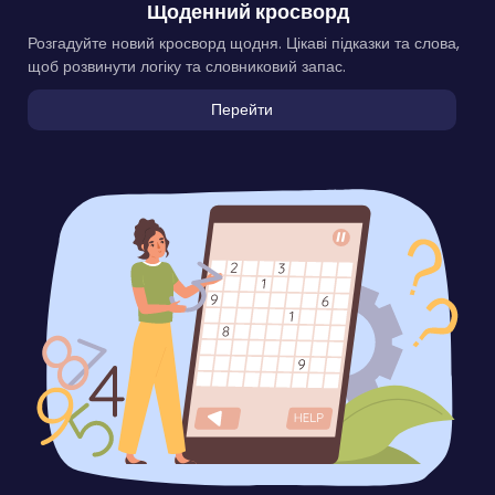
Щоденний кросворд
Розгадуйте новий кросворд щодня. Цікаві підказки та слова,
щоб розвинути логіку та словниковий запас.
Перейти