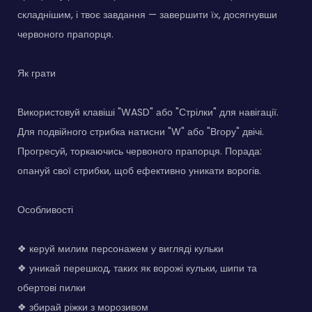
складнішим, і твоє завдання — завершити їх, досягнувши
червоного прапорця.
Як грати
Використовуй клавіші "WASD" або "Стрілки" для навігації.
Для подвійного стрибка натисни "W" або "Вгору" двічі.
Прогресуй, торкаючись червоного прапорця. Порада:
опануй свої стрибки, щоб ефективно уникати ворогів.
Особливості
❖ керуй милим персонажем у вигляді кульки
❖ уникай перешкод, таких як ворожі кульки, шипи та
обертові пилки
❖ збирай ріжки з морозивом