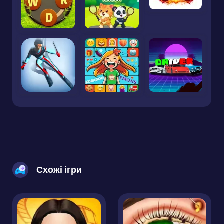
Схожі ігри