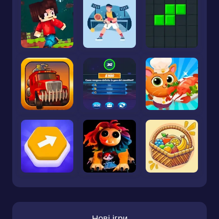
Нові ігри