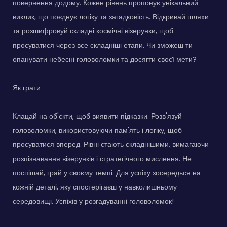
повернення додому. Кожен рівень пропонує унікальний
виклик, що поєднує логіку та загадковість. Відкривай шляхи
та розшифровуй складні космічні візерунки, щоб
просуватися через все складніші етапи. Чи зможеш ти
опанувати небесні головоломки та досягти своєї мети?
Як грати
Клацай на об'єкти, щоб виявити підказки. Розв'язуй
головоломки, використовуючи пам'ять і логіку, щоб
просуватися вперед. Рівні стають складнішими, вимагаючи
розпізнавання візерунків і стратегічного мислення. Не
поспішай, грай у своєму темпі. Для успіху зосередься на
кожній деталі, яку спостерігаєш у навколишньому
середовищі. Успіхів у розгадуванні головоломок!