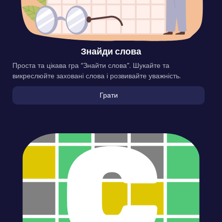
Знайди слова
Проста та цікава гра “Знайти слова”. Шукайте та
викреслюйте заховані слова і розвивайте уважність.
Грати