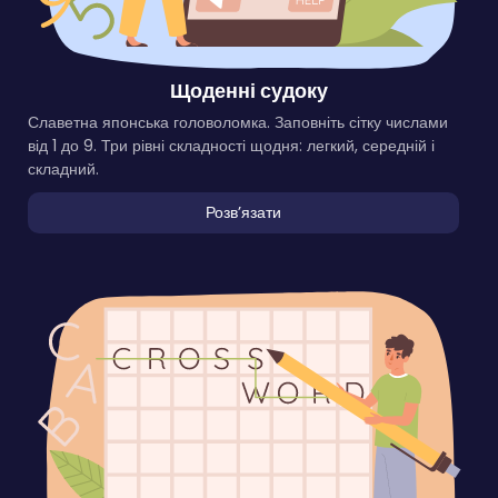
Щоденні судоку
Славетна японська головоломка. Заповніть сітку числами
від 1 до 9. Три рівні складності щодня: легкий, середній і
складний.
Розвʼязати