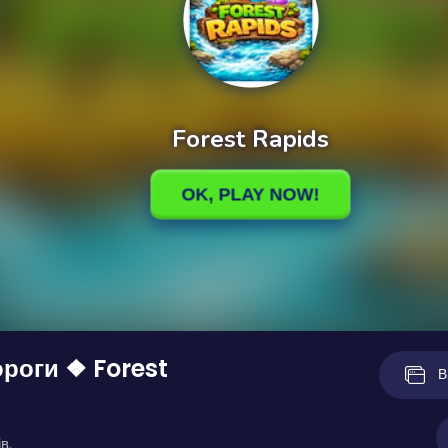
ороги ❖ Forest
В
в.