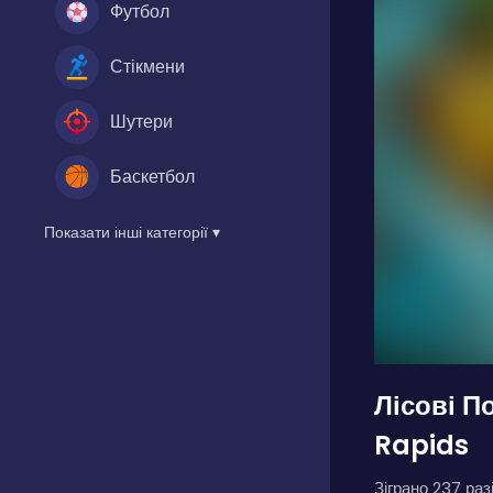
Футбол
Стікмени
Шутери
Баскетбол
Показати інші категорії ▾
Лісові П
Rapids
Зіграно 237 разі