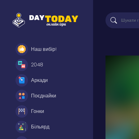
Наш вибір!
2048
Аркади
Поєднайки
Гонки
Більярд