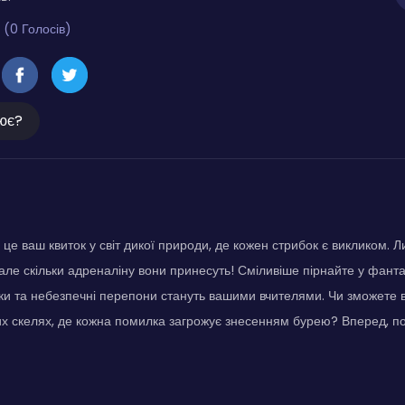
 (0 Голосів)
ює?
це ваш квиток у світ дикої природи, де кожен стрибок є викликом. Лиш
 але скільки адреналіну вони принесуть! Сміливіше пірнайте у фанта
ки та небезпечні перепони стануть вашими вчителями. Чи зможете 
их скелях, де кожна помилка загрожує знесенням бурею? Вперед, по