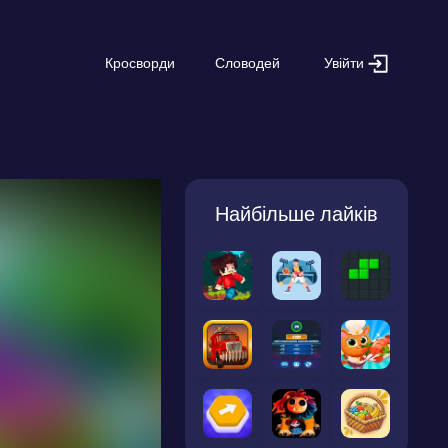
Увійти
Кросворди
Словодей
Найбільше лайків