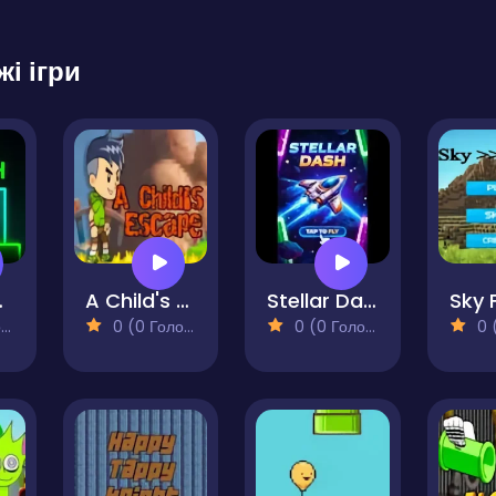
жі ігри
ach
A Child's Escape
Stellar Dash
)
0 (0 Голосів)
0 (0 Голосів)
0 (0