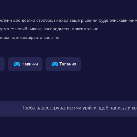
откий або довгий стрибок, і нехай ваше рішення буде блискавичним
рма — новий виклик, зосередьтесь максимально.
ним потокам зірвати вас з ніг.
Навички
Тапання
Треба зареєструватися чи увійти, щоб написати к