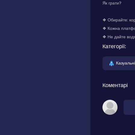
Як грати?
❖ Обирайте: кор
❖ Кожна платфо
❖ Не дайте водя
Категорії:
Казуальні
Коментарі