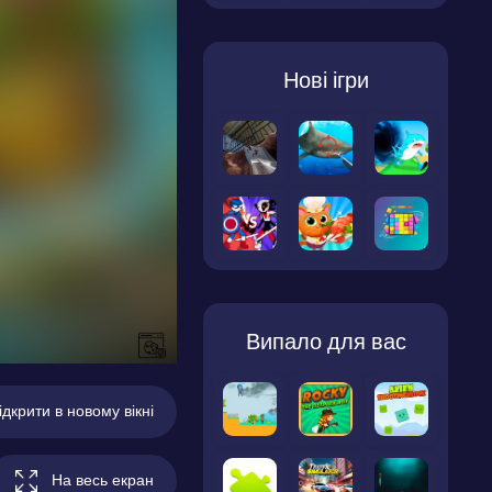
Нові ігри
Випало для вас
ідкрити в новому вікні
На весь екран