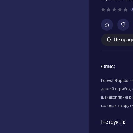
0
Не прац
Опис:
Forest Rapids — 
довгий стрибок,
швидкоплинні рі
колодах та крут
Інструкції: