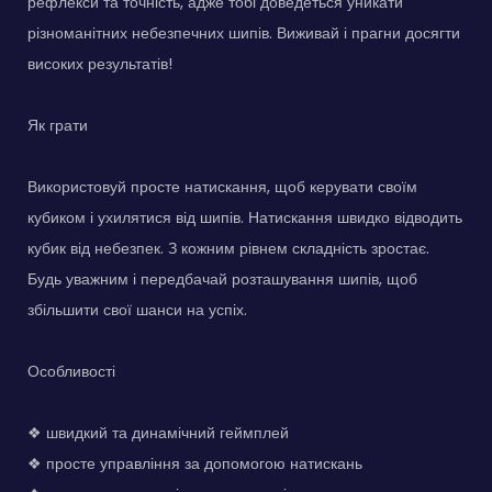
рефлекси та точність, адже тобі доведеться уникати
різноманітних небезпечних шипів. Виживай і прагни досягти
високих результатів!
Як грати
Використовуй просте натискання, щоб керувати своїм
кубиком і ухилятися від шипів. Натискання швидко відводить
кубик від небезпек. З кожним рівнем складність зростає.
Будь уважним і передбачай розташування шипів, щоб
збільшити свої шанси на успіх.
Особливості
❖ швидкий та динамічний геймплей
❖ просте управління за допомогою натискань