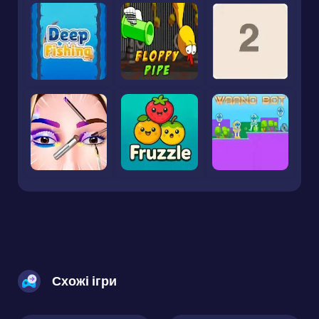
Схожі ігри