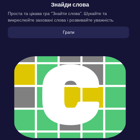
Знайди слова
Проста та цікава гра “Знайти слова”. Шукайте та
викреслюйте заховані слова і розвивайте уважність.
Грати