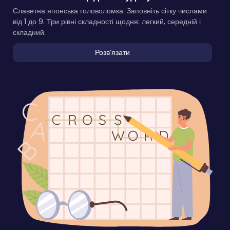
Славетна японська головоломка. Заповніть сітку числами
від 1 до 9. Три рівні складності щодня: легкий, середній і
складний.
Розвʼязати