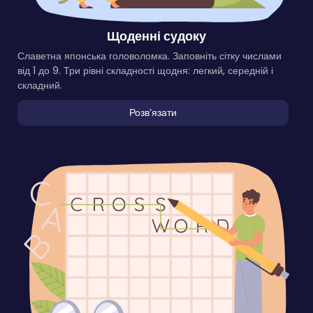
Щоденні судоку
Славетна японська головоломка. Заповніть сітку числами
від 1 до 9. Три рівні складності щодня: легкий, середній і
складний.
Розвʼязати