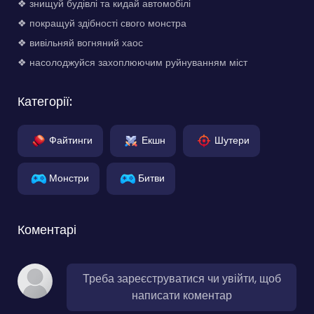
❖ знищуй будівлі та кидай автомобілі
❖ покращуй здібності свого монстра
❖ вивільняй вогняний хаос
❖ насолоджуйся захоплюючим руйнуванням міст
Категорії:
Файтинги
Екшн
Шутери
Монстри
Битви
Коментарі
Треба зареєструватися чи увійти, щоб
написати коментар