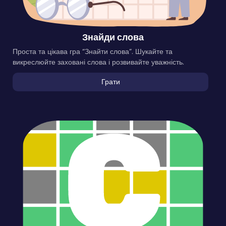
Знайди слова
Проста та цікава гра “Знайти слова”. Шукайте та
викреслюйте заховані слова і розвивайте уважність.
Грати