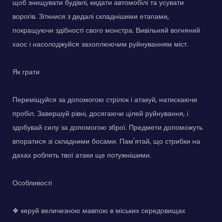
щоб знищувати будівлі, кидати автомобілі та усувати
ворогів. Зіткнися з дедалі складнішими етапами,
покращуючи здібності свого монстра. Вивільняй вогняний
хаос і насолоджуйся захоплюючим руйнуванням міст.
Як грати
Переміщуйся за допомогою стрілок і атакуй, натискаючи
пробіл. Завершуй рівні, досягаючи цілей руйнування, і
здобувай силу за допомогою зброї. Предмети допоможуть
впоратися зі складними босами. Пам'ятай, що стрибки на
дахах роблять твої атаки ще потужнішими.
Особливості
❖ керуй величезною мавпою в міських середовищах