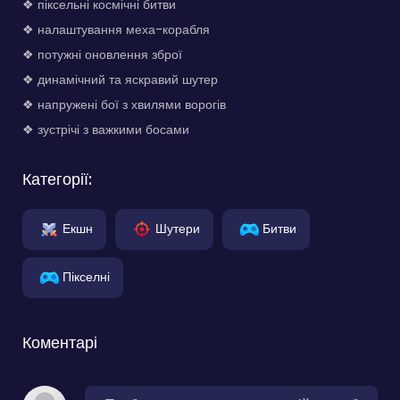
❖ піксельні космічні битви
❖ налаштування меха-корабля
❖ потужні оновлення зброї
❖ динамічний та яскравий шутер
❖ напружені бої з хвилями ворогів
❖ зустрічі з важкими босами
Категорії:
Екшн
Шутери
Битви
Пікселні
Коментарі