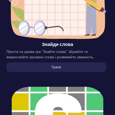
Знайди слова
Проста та цікава гра “Знайти слова”. Шукайте та
викреслюйте заховані слова і розвивайте уважність.
Грати