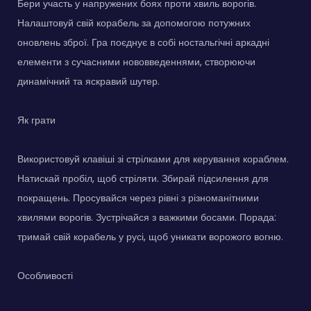
Бери участь у напружених боях проти хвиль ворогів.
Налаштовуй свій корабель за допомогою потужних
оновлень зброї. Гра поєднує в собі ностальгічні аркадні
елементи з сучасними нововведеннями, створюючи
динамічний та яскравий шутер.
Як грати
Використовуй клавіші зі стрілками для керування кораблем.
Натискай пробіл, щоб стріляти. Збирай підсилення для
покращень. Просувайся через рівні з різноманітними
хвилями ворогів. Зустрічайся з важкими босами. Порада:
тримай свій корабель у русі, щоб уникати ворожого вогню.
Особливості