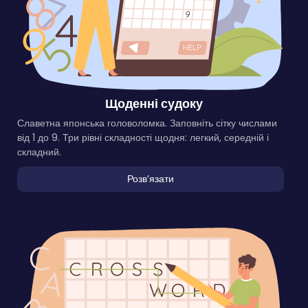
Щоденні судоку
Славетна японська головоломка. Заповніть сітку числами
від 1 до 9. Три рівні складності щодня: легкий, середній і
складний.
Розвʼязати