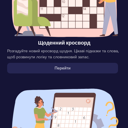
Щоденний кросворд
Розгадуйте новий кросворд щодня. Цікаві підказки та слова,
щоб розвинути логіку та словниковий запас.
Перейти