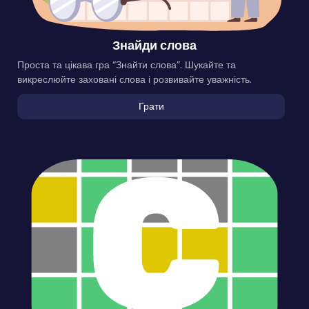
Знайди слова
Проста та цікава гра “Знайти слова”. Шукайте та
викреслюйте заховані слова і розвивайте уважність.
Грати