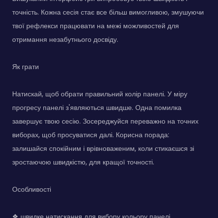
точність. Кожна сесія стає все більш вимогливою, змушуючи
твої рефлекси працювати на межі можливостей для
отримання незабутнього досвіду.
Як грати
Натискай, щоб обрати правильний колір панелі. У міру
прогресу панелі з'являються швидше. Одна помилка
завершує твою сесію. Зосереджуйся переважно на точних
виборах, щоб просуватися далі. Корисна порада:
залишайся спокійним і врівноваженим, коли стикаєшся зі
зростаючою швидкістю, для кращої точності.
Особливості
❖ швидке натискання для вибору кольору панелі