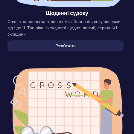
Щоденні судоку
Славетна японська головоломка. Заповніть сітку числами
від 1 до 9. Три рівні складності щодня: легкий, середній і
складний.
Розвʼязати