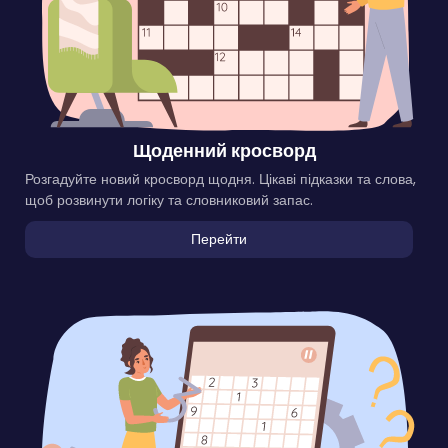
Щоденний кросворд
Розгадуйте новий кросворд щодня. Цікаві підказки та слова,
щоб розвинути логіку та словниковий запас.
Перейти