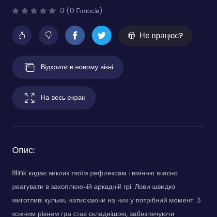
0 (0 Голосів)
Не працює?
Відкрити в новому вікні
На весь екран
Опис:
Blink кидає виклик твоїм рефлексам і вмінню вчасно
реагувати в захоплюючій аркадній грі. Лови швидко
миготливі кульки, натискаючи на них у потрібний момент. З
кожним рівнем гра стає складнішою, забезпечуючи