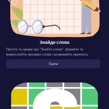
Знайди слова
Проста та цікава гра “Знайти слова”. Шукайте та
викреслюйте заховані слова і розвивайте уважність.
Грати