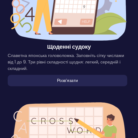
Щоденні судоку
Славетна японська головоломка. Заповніть сітку числами
від 1 до 9. Три рівні складності щодня: легкий, середній і
складний.
Розвʼязати