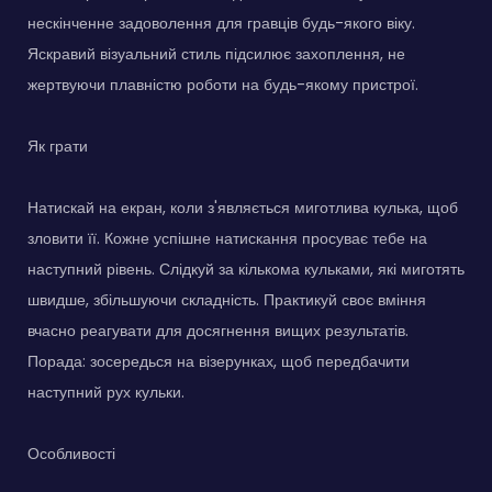
нескінченне задоволення для гравців будь-якого віку.
Яскравий візуальний стиль підсилює захоплення, не
жертвуючи плавністю роботи на будь-якому пристрої.
Як грати
Натискай на екран, коли з'являється миготлива кулька, щоб
зловити її. Кожне успішне натискання просуває тебе на
наступний рівень. Слідкуй за кількома кульками, які миготять
швидше, збільшуючи складність. Практикуй своє вміння
вчасно реагувати для досягнення вищих результатів.
Порада: зосередься на візерунках, щоб передбачити
наступний рух кульки.
Особливості