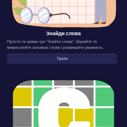
Знайди слова
Проста та цікава гра “Знайти слова”. Шукайте та
викреслюйте заховані слова і розвивайте уважність.
Грати