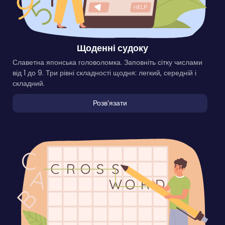
Щоденні судоку
Славетна японська головоломка. Заповніть сітку числами
від 1 до 9. Три рівні складності щодня: легкий, середній і
складний.
Розвʼязати