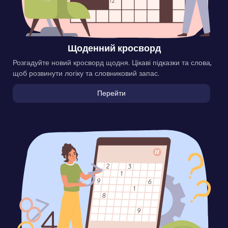
Щоденний кросворд
Розгадуйте новий кросворд щодня. Цікаві підказки та слова,
щоб розвинути логіку та словниковий запас.
Перейти