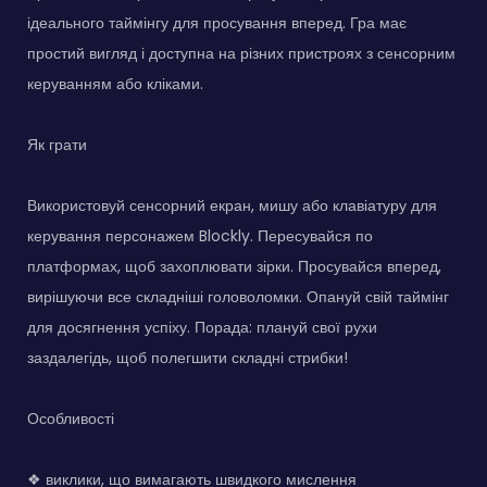
ідеального таймінгу для просування вперед. Гра має
простий вигляд і доступна на різних пристроях з сенсорним
керуванням або кліками.
Як грати
Використовуй сенсорний екран, мишу або клавіатуру для
керування персонажем Blockly. Пересувайся по
платформах, щоб захоплювати зірки. Просувайся вперед,
вирішуючи все складніші головоломки. Опануй свій таймінг
для досягнення успіху. Порада: плануй свої рухи
заздалегідь, щоб полегшити складні стрибки!
Особливості
❖ виклики, що вимагають швидкого мислення