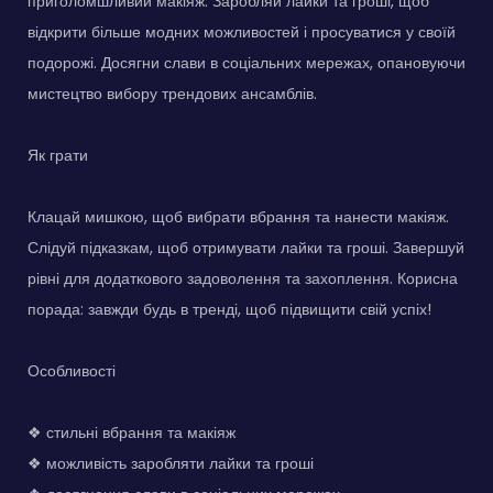
приголомшливий макіяж. Заробляй лайки та гроші, щоб
відкрити більше модних можливостей і просуватися у своїй
подорожі. Досягни слави в соціальних мережах, опановуючи
мистецтво вибору трендових ансамблів.
Як грати
Клацай мишкою, щоб вибрати вбрання та нанести макіяж.
Слідуй підказкам, щоб отримувати лайки та гроші. Завершуй
рівні для додаткового задоволення та захоплення. Корисна
порада: завжди будь в тренді, щоб підвищити свій успіх!
Особливості
❖ стильні вбрання та макіяж
❖ можливість заробляти лайки та гроші