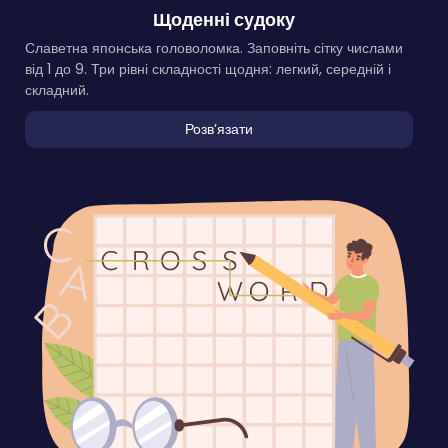
Щоденні судоку
Славетна японська головоломка. Заповніть сітку числами
від 1 до 9. Три рівні складності щодня: легкий, середній і
складний.
Розвʼязати