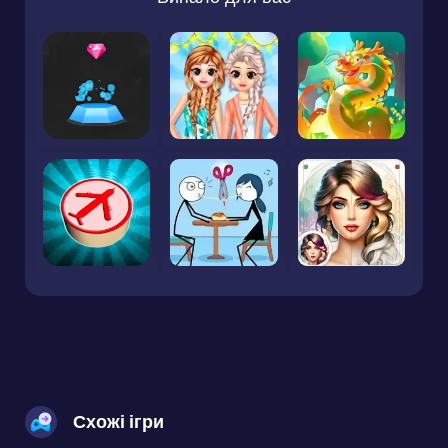
Схожі ігри