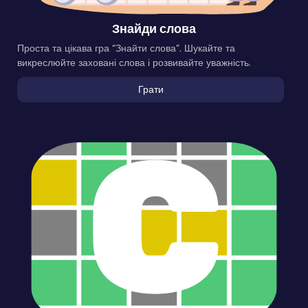
Знайди слова
Проста та цікава гра “Знайти слова”. Шукайте та
викреслюйте заховані слова і розвивайте уважність.
Грати