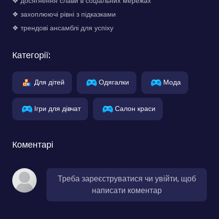
❖ досягнення слави в соціальних мережах
❖ захоплюючі рівні з підказками
❖ трендові ансамблі для успіху
Категорії:
Для дітей
Одягалки
Мода
Ігри для дівчат
Салон краси
Коментарі
Треба зареєструватися чи увійти, щоб
написати коментар