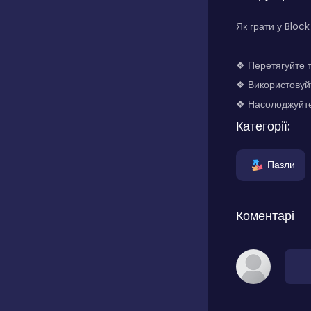
Як грати у Bloc
❖ Перетягуйте т
❖ Використовуйт
❖ Насолоджуйте
Категорії:
Пазли
Коментарі