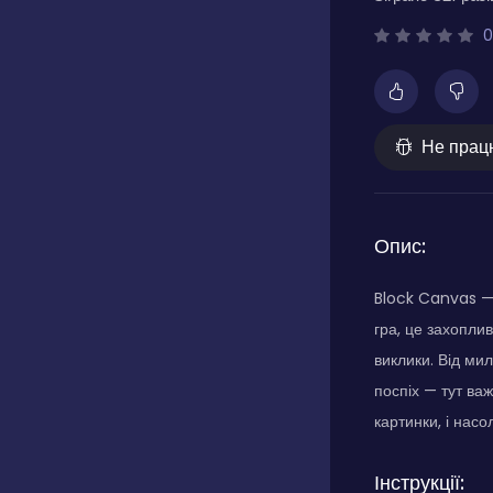
0
Не прац
Опис:
Block Canvas — 
гра, це захопли
виклики. Від мил
поспіх — тут ва
картинки, і нас
Інструкції: