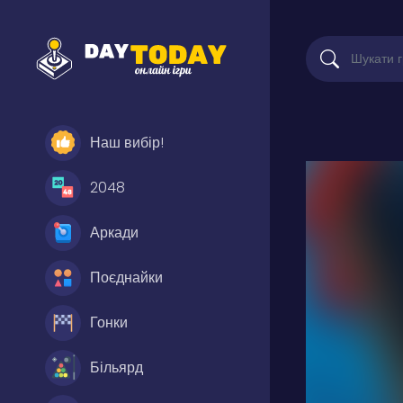
Наш вибір!
2048
Аркади
Поєднайки
Гонки
Більярд