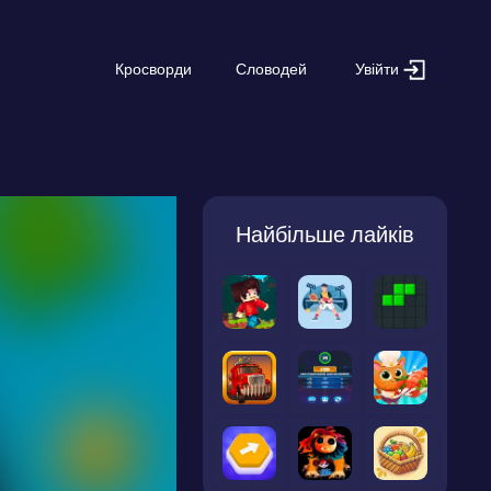
Увійти
Кросворди
Словодей
Найбільше лайків