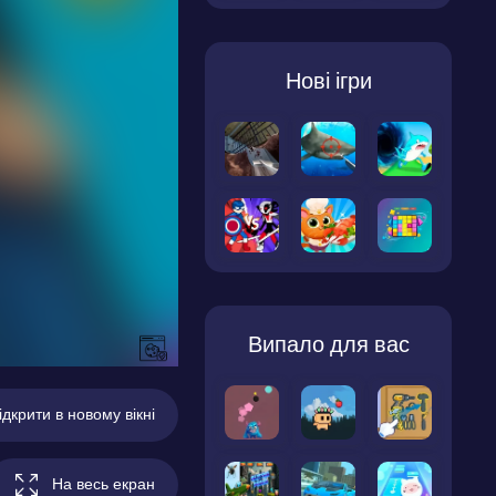
Нові ігри
Випало для вас
ідкрити в новому вікні
На весь екран