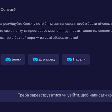
k Canvas?
а розміщуйте блоки у потрібні місця на екрані, щоб зібрати піксель
е свою логіку та просторове мислення для розв'язання головоломо
сь грою без таймера — ви самі обираєте темп!
Блоки
Для мозку
Пікселні
Треба зареєструватися чи увійти, щоб написати к