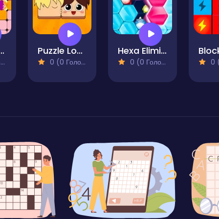
flowing Palette
Puzzle Love
Hexa Eliminate Monsters
Bloc
)
0 (0 Голосів)
0 (0 Голосів)
0 (0