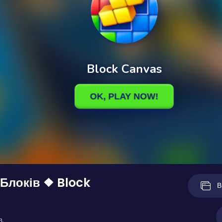
Блоків ❖ Block
В
в.