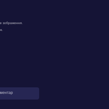
не зображення.
к.
оментар