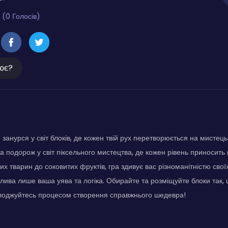
 (0 Голосів)
ює?
занурся у світ блоків, де кожен твій рух перетворюється на мистець
ва подорож у світ піксельного мистецтва, де кожен рівень приносить
их тварин до соковитих фруктів, гра здивує вас різноманітністю своїх
жлива лише ваша уява та логіка. Обирайте та розміщуйте блоки так, 
олоджуйтесь процесом створення справжнього шедевра!