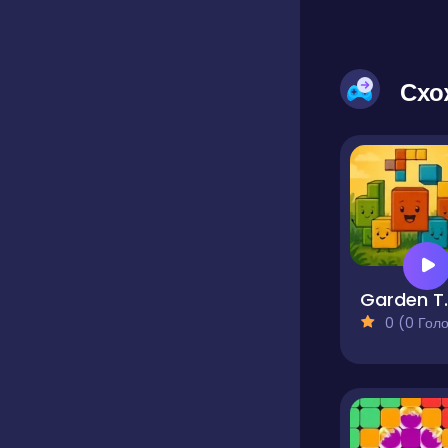
Схо
Gard
0 (0 Голосів