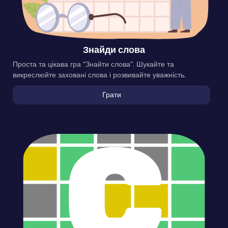
Знайди слова
Проста та цікава гра “Знайти слова”. Шукайте та
викреслюйте заховані слова і розвивайте уважність.
Грати