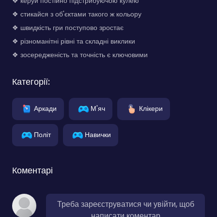
❖ керуй постійно підстрибуючою кулею
❖ стикайся з об'єктами такого ж кольору
❖ швидкість гри поступово зростає
❖ різноманітні рівні та складні виклики
❖ зосередженість та точність є ключовими
Категорії:
Аркади
М'яч
Клікери
Політ
Навички
Коментарі
Треба зареєструватися чи увійти, щоб
написати коментар