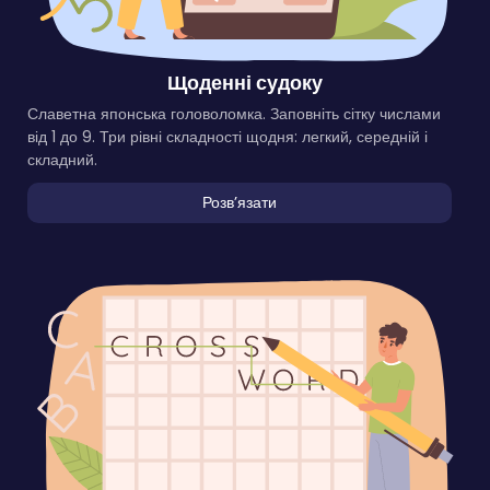
Щоденні судоку
Славетна японська головоломка. Заповніть сітку числами
від 1 до 9. Три рівні складності щодня: легкий, середній і
складний.
Розвʼязати