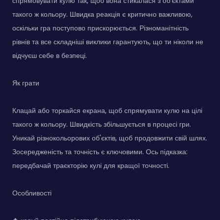
спрямовувати кулю так, щоб вона стикалася з об'єктами
такого ж кольору. Швидка реакція є критично важливою,
оскільки гра поступово прискорюється. Різноманітність
рівнів та все складніші виклики гарантують, що ти ніколи не
відчуєш себе в безпеці.
Як грати
Клацай або торкайся екрана, щоб спрямувати кулю на цілі
такого ж кольору. Швидкість збільшується в процесі гри.
Уникай різнокольорових об'єктів, щоб продовжити свій шлях.
Зосередженість та точність є ключовими. Ось підказка:
передбачай траєкторію кулі для кращої точності.
Особливості