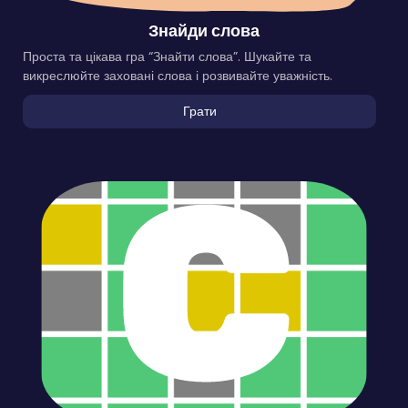
Знайди слова
Проста та цікава гра “Знайти слова”. Шукайте та
викреслюйте заховані слова і розвивайте уважність.
Грати