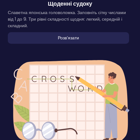
Щоденні судоку
Славетна японська головоломка. Заповніть сітку числами
від 1 до 9. Три рівні складності щодня: легкий, середній і
складний.
Розвʼязати