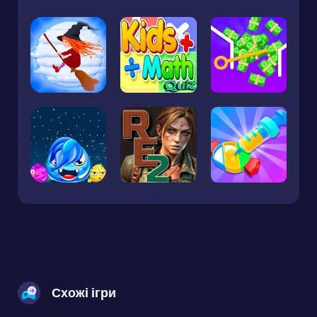
Схожі ігри