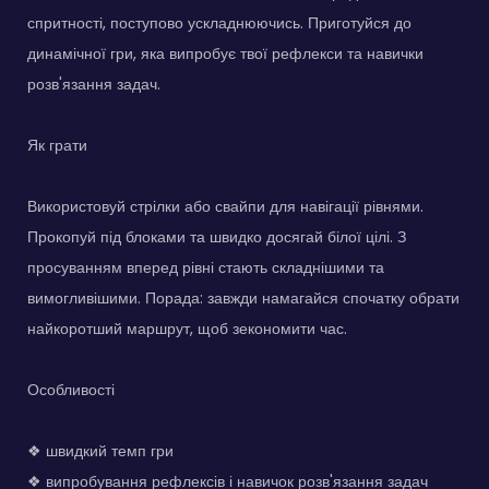
спритності, поступово ускладнюючись. Приготуйся до
динамічної гри, яка випробує твої рефлекси та навички
розв'язання задач.
Як грати
Використовуй стрілки або свайпи для навігації рівнями.
Прокопуй під блоками та швидко досягай білої цілі. З
просуванням вперед рівні стають складнішими та
вимогливішими. Порада: завжди намагайся спочатку обрати
найкоротший маршрут, щоб зекономити час.
Особливості
❖ швидкий темп гри
❖ випробування рефлексів і навичок розв'язання задач