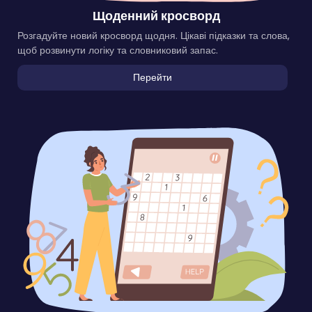
Щоденний кросворд
Розгадуйте новий кросворд щодня. Цікаві підказки та слова,
щоб розвинути логіку та словниковий запас.
Перейти