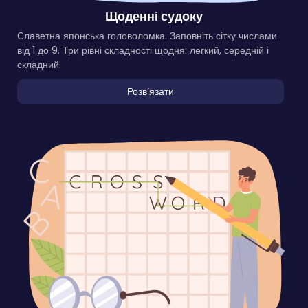
Щоденні судоку
Славетна японська головоломка. Заповніть сітку числами
від 1 до 9. Три рівні складності щодня: легкий, середній і
складний.
Розвʼязати