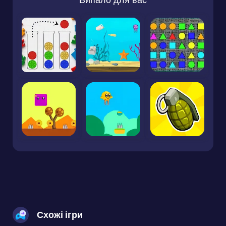
Схожі ігри