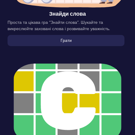
Знайди слова
Проста та цікава гра “Знайти слова”. Шукайте та
викреслюйте заховані слова і розвивайте уважність.
Грати