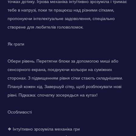
точках дотику. Ігрова механіка інтуїтивно зрозуміла і тримає
тебе в напрузі, поки ти працюєш над різними сітками,
пропонуючи інтелектуальне задоволення, спеціально
створене для любителів головоломок.
Як грати
Обери рівень. Перетягни блоки за допомогою миші або
сенсорного екрана, поєднуючи кольори на суміжних
сторонах. З підвищенням рівня сітки стають складнішими.
Плануй кожен хід. Завершуй сітку, щоб розблокувати нові
рівні. Підказка: спочатку зосередься на кутах!
Особливості
❖ Інтуїтивно зрозуміла механіка гри