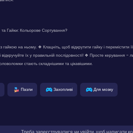
и та Гайки: Кольорове Сортування?
з гайкою на ньому. ❖ Клацніть, щоб відкрутити гайку і перемістити ї
 відкручуйте їх у правильній послідовності! ❖ Просте керування - л
оловоломки стають складнішими та цікавішими.
Пазли
Захопливі
Для мозку
Треба зареєструватися чи увійти, щоб написати к