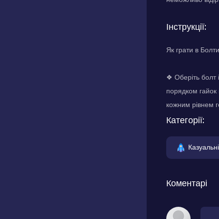
Інструкції:
Як грати в Болт
❖ Оберіть болт і
порядком гайок і
кожним рівнем г
Категорії:
Казуальні
Коментарі