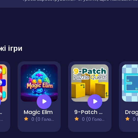
жі ігри
 Screw Pin Puzzle
Magic Elim
9-Patch Puzzle Quest
)
0 (0 Голосів)
0 (0 Голосів)
0 (0