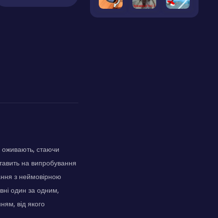
и оживають, стаючи
ставить на випробування
дання з неймовірною
вні один за одним,
ням, від якого