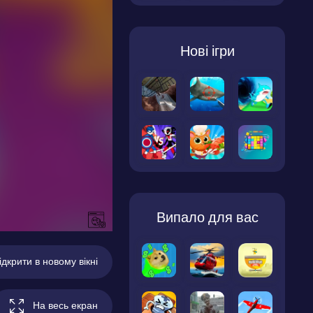
Нові ігри
Випало для вас
ідкрити в новому вікні
На весь екран