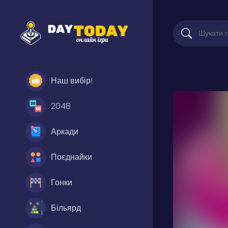
Наш вибір!
2048
Аркади
Поєднайки
Гонки
Більярд