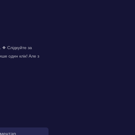
ї. ❖ Слідкуйте за
ише один клік! Але з
оментар