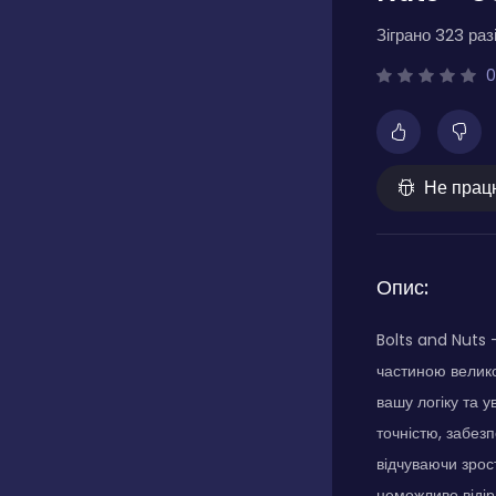
Зіграно 323 разі
0
Не прац
Опис:
Bolts and Nuts 
частиною велико
вашу логіку та 
точністю, забез
відчуваючи зрос
неможливо відір