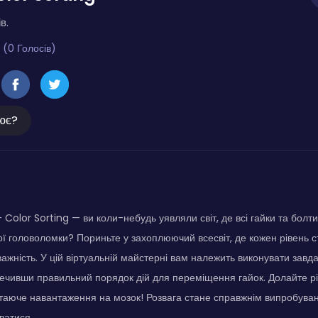
в.
 (0 Голосів)
ює?
- Color Sorting — ви коли-небудь уявляли світ, де всі гайки та болт
ї головоломки? Пориньте у захоплюючий всесвіт, де кожен рівень 
уважність. У цій віртуальній майстерні вам належить виконувати зав
печивши правильний порядок дій для переміщення гайок. Долайте рі
таюче навантаження на мозок! Розвага стане справжнім випробуван
ватися.