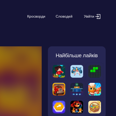
Увійти
Кросворди
Словодей
Найбільше лайків