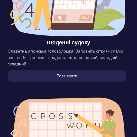
Щоденні судоку
Славетна японська головоломка. Заповніть сітку числами
від 1 до 9. Три рівні складності щодня: легкий, середній і
складний.
Розвʼязати