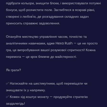
підібрати кольори, знищити блоки, і використовувати потужні
бонуси, щоб розчистити поле. Заглибтеся в яскраві рівні,
створені з любов'ю, де розгадування складних задач
приносить справжнє задоволення.
Опануйте мистецтво управління часом, точністю та
аналітичними навичками, адже Hexa Rush — це не просто
гра, це випробування вашої розумової спритності! Кожна
перемога — це крок ближче до майстерності.
Як грати?
✅ Натискайте на шестикутники, щоб переміщати чи
знищувати їх у напрямку.
✅ Кожен хід коштує монету — продумуйте стратегію
заздалегідь!