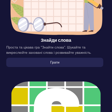
Знайди слова
Проста та цікава гра “Знайти слова”. Шукайте та
викреслюйте заховані слова і розвивайте уважність.
Грати