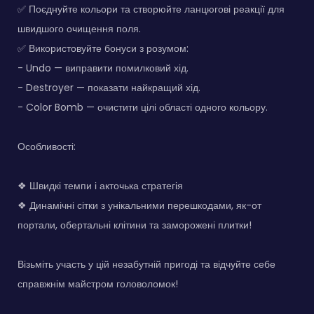
✅ Поєднуйте кольори та створюйте ланцюгові реакції для
швидшого очищення поля.
✅ Використовуйте бонуси з розумом:
- Undo — виправити помилковий хід.
- Destroyer — показати найкращий хід.
- Color Bomb — очистити цілі області одного кольору.
Особливості:
❖ Швидкі темпи і акточька стратегія
❖ Динамічні сітки з унікальними перешкодами, як-от
портали, обертальні клітини та заморожені плитки!
Візьміть участь у цій незабутній пригоді та відчуйте себе
справжнім майстром головоломок!