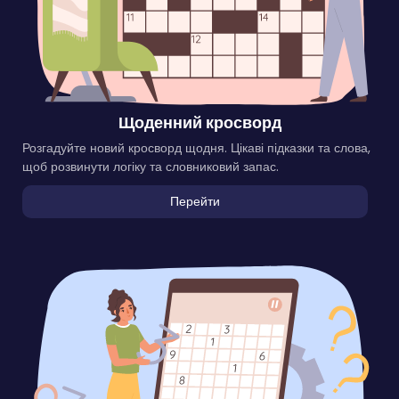
Щоденний кросворд
Розгадуйте новий кросворд щодня. Цікаві підказки та слова,
щоб розвинути логіку та словниковий запас.
Перейти