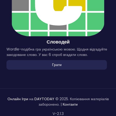
Словодей
Wordle-подібна гра українською мовою. Щодня відгадуйте
закодоване слово. У вас 6 спроб вгадати слово.
Грати
Онлайн Ігри
на
DAYTODAY
© 2025. Копіювання матеріалів
заборонено. |
Контакти
V-2.1.3