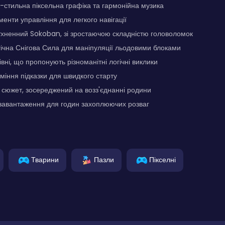
-стильна піксельна графіка та гармонійна музика
менти управління для легкого навігації
тхненний Sokoban, зі зростаючою складністю головоломок
ічна Снігова Сила для маніпуляції льодовими блоками
івні, що пропонують різноманітні логічні виклики
уміння підказки для швидкого старту
сюжет, зосереджений на возз'єднанні родини
завантаження для годин захоплюючих розваг
Тварини
Пазли
Пікселні