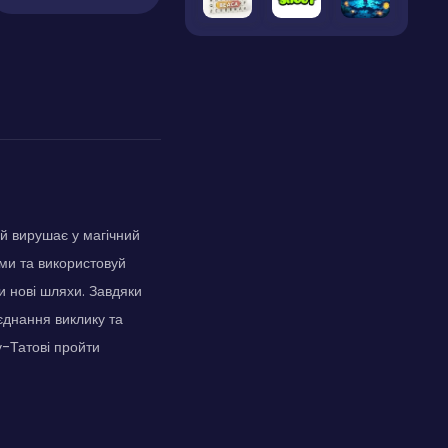
ий вирушає у магічний
ми та використовуй
и нові шляхи. Завдяки
єднання виклику та
у-Татові пройти