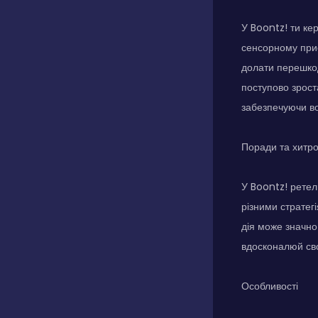
У Boontz! ти ке
сенсорному прис
долати перешкод
поступово зроста
забезпечуючи во
Поради та хитр
У Boontz! ретел
різними стратег
дія може значно
вдосконалюй свої
Особливості