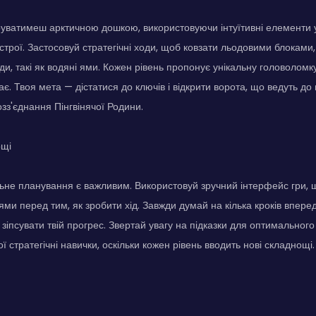
руватимеш арктичною дошкою, використовуючи інтуїтивні елементи 
трої. Застосовуй стратегічні ходи, щоб ковзати льодовими блоками
и, такі як водяні ями. Кожен рівень пропонує унікальну головоломку,
є. Твоя мета — дістатися до ключів і відкрити ворота, що ведуть до
зз'єднання Пінгвінячої Родини.
ощі
ьне планування є важливим. Використовуй зручний інтерфейс гри, 
іями перед тим, як зробити хід. Завжди думай на кілька кроків впер
 зіпсувати твій прогрес. Звертай увагу на підказки для оптимального
 стратегічні навички, оскільки кожен рівень вводить нові складнощі.