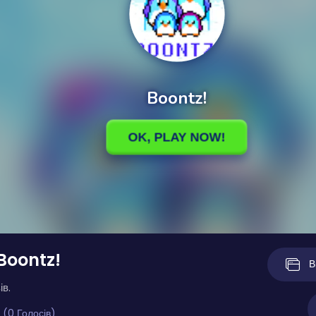
Boontz!
В
ів.
 (0 Голосів)