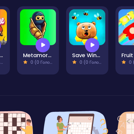
wipescape
Metamorphosis Survivor
Save Winnie
)
0 (0 Голосів)
0 (0 Голосів)
0 (0