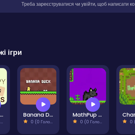
Треба зареєструватися чи увійти, щоб написати к
жі ігри
ords Spy. Animals
Banana Duck
MathPup Math Adventure Integers
)
0 (0 Голосів)
0 (0 Голосів)
0 (0