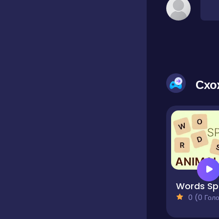
Схо
W
0 (0 Голосів