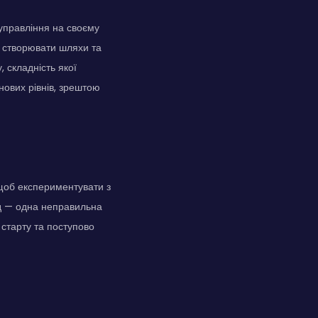
управління на своєму
, створювати шляхи та
 складність якої
 нових рівнів, зрештою
щоб експериментувати з
ед — одна неправильна
 старту та поступово