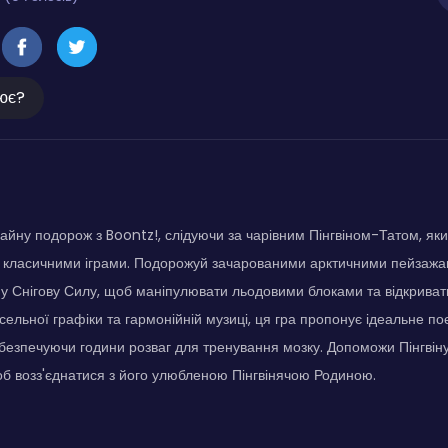
ює?
айну подорож з Boontz!, слідуючи за чарівним Пінгвіном-Татом, як
й класичними іграми. Подорожуй зачарованими арктичними пейзажа
ну Снігову Силу, щоб маніпулювати льодовими блоками та відкриват
сельної графіки та гармонійній музиці, ця гра пропонує ідеальне по
безпечуючи години розваг для тренування мозку. Допоможи Пінгвін
б возз'єднатися з його улюбленою Пінгвінячою Родиною.