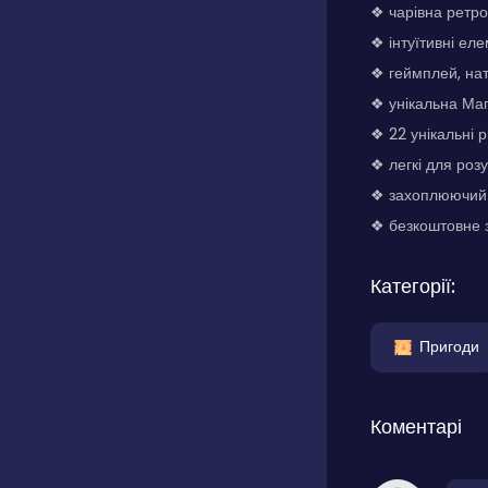
❖ чарівна ретро
❖ інтуїтивні еле
❖ геймплей, на
❖ унікальна Маг
❖ 22 унікальні р
❖ легкі для роз
❖ захоплюючий 
❖ безкоштовне 
Категорії:
Пригоди
Коментарі