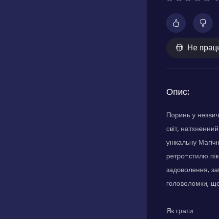
Не прац
Опис:
Поринь у незвич
світ, натхненни
унікальну Магіч
ретро-стилю пік
задоволення, за
головоломки, що
Як грати