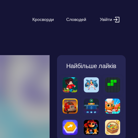
Увійти
Кросворди
Словодей
Найбільше лайків