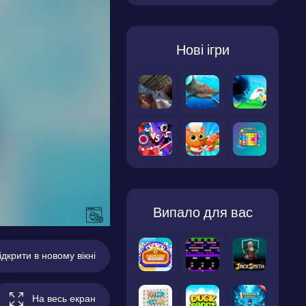
Нові ігри
Випало для вас
ідкрити в новому вікні
На весь екран