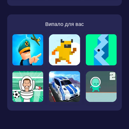
Випало для вас