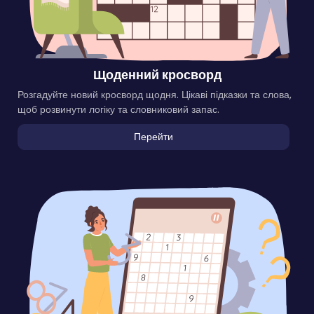
Щоденний кросворд
Розгадуйте новий кросворд щодня. Цікаві підказки та слова,
щоб розвинути логіку та словниковий запас.
Перейти