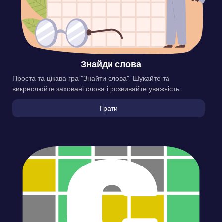
Знайди слова
Проста та цікава гра “Знайти слова”. Шукайте та
викреслюйте заховані слова і розвивайте уважність.
Грати