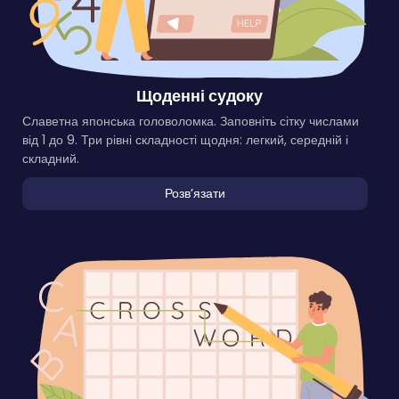
Щоденні судоку
Славетна японська головоломка. Заповніть сітку числами
від 1 до 9. Три рівні складності щодня: легкий, середній і
складний.
Розвʼязати