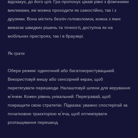
відскакує, до його цілі. Гра пропонує цікаві рівні з фізичними
викликами, які можна проходити як самостійно, так і з
друзями. Вона містить безліч головоломок, кожна з яких
вимагає швидких рішень та точності, доступна як на
мобільних пристроях, так і в браузері.
Як грати
Обери режим: одиночний або багатокористувацький.
Використовуй мишу або сенсорний екран, щоб
перетягувати перешкоди. Налаштовуй шляхи для керування
м'ячем. Кожен рівень унікальний. Перегравай, щоб
покращити свою стратегію. Підказка: уважно спостерігай за
початковою траєкторією м'яча, щоб оптимізувати
розташування перешкод.