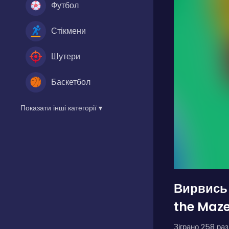
Футбол
Стікмени
Шутери
Баскетбол
Показати інші категорії ▾
Вирвись 
the Maz
Зіграно 258 разі