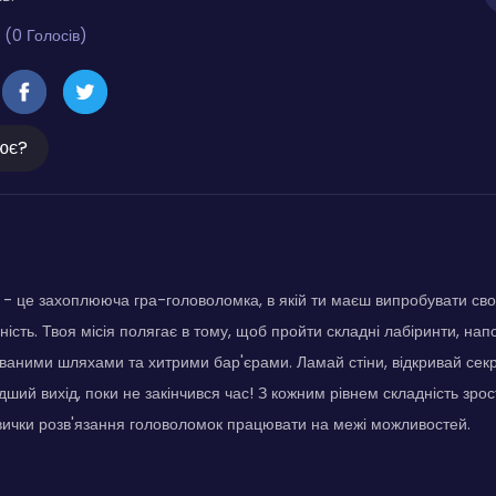
 (0 Голосів)
ює?
- це захоплююча гра-головоломка, в якій ти маєш випробувати свою
чність. Твоя місія полягає в тому, щоб пройти складні лабіринти, на
ваними шляхами та хитрими бар'єрами. Ламай стіни, відкривай сек
ший вихід, поки не закінчився час! З кожним рівнем складність зрос
вички розв'язання головоломок працювати на межі можливостей.