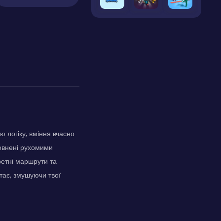
 логіку, вміння вчасно
повнені рухомими
ретні маршрути та
тає, змушуючи твої