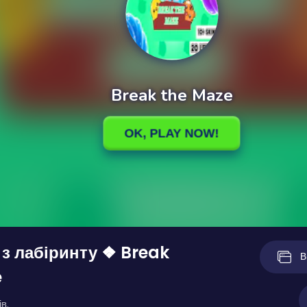
з лабіринту ❖ Break
В
e
в.