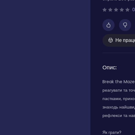
0
Не прац
Опис:
Break the Maze 
реагувати та то
пастками, прихо
знаходь найшвид
рефлекси та на
Як грати?