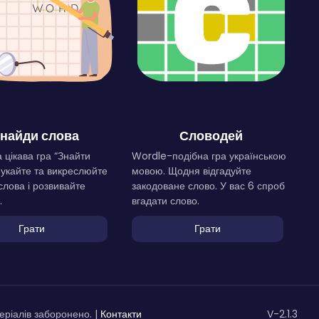
найди слова
Словодей
 цікава гра “Знайти
Wordle-подібна гра українською
Шукайте та викреслюйте
мовою. Щодня відгадуйте
слова і розвивайте
закодоване слово. У вас 6 спроб
.
вгадати слово.
Грати
Грати
ріалів заборонено. |
Контакти
V-2.1.3