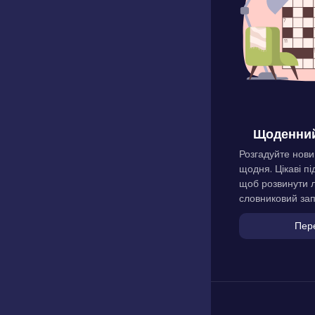
Щоденний
Розгадуйте нови
щодня. Цікаві пі
щоб розвинути л
словниковий зап
Пер