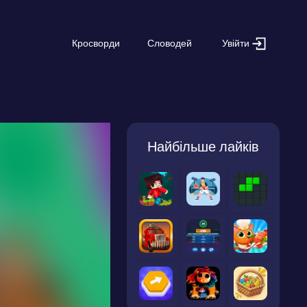
Увійти
Кросворди
Словодей
Найбільше лайків