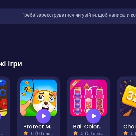
Треба зареєструватися чи увійти, щоб написати к
жі ігри
Merge
Protect My Dog
Ball Color Sort Puzzle Game
)
0 (0 Голосів)
0 (0 Голосів)
0 (0