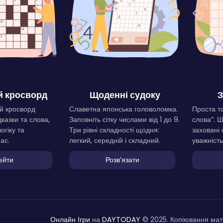
 кросворд
Щоденні судоку
З
й кросворд
Славетна японська головоломка.
Проста та
дказки та слова,
Заповніть сітку числами від 1 до 9.
слова”. 
огіку та
Три рівні складності щодня:
заховані 
ас.
легкий, середній і складний.
уважність
ейти
Розвʼязати
Онлайн Ігри
на
DAYTODAY
© 2025. Копіювання мате