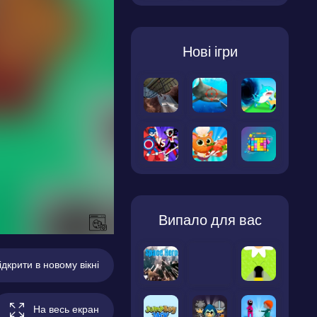
Нові ігри
Випало для вас
ідкрити в новому вікні
На весь екран