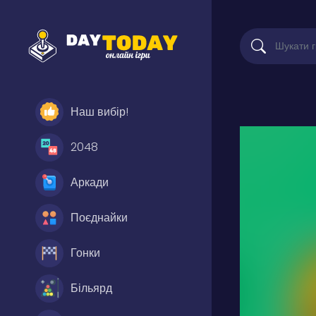
Наш вибір!
2048
Аркади
Поєднайки
Гонки
Більярд