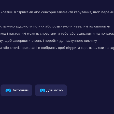
клавіші зі стрілками або сенсорні елементи керування, щоб перем
, влучно вдаряючи по них або розв'язуючи невеликі головоломки
од і пасток, які можуть сповільнити тебе або відправити на початок
у, щоб завершити рівень і перейти до наступного виклику
 або ключі, приховані в лабіринті, щоб відкрити короткі шляхи та за
Захопливі
Для мозку