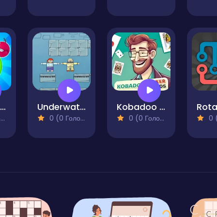
Dice Puzzle Fruits
Underwater. Addon
Kobadoo Poker Cards
)
0 (0 Голосів)
0 (0 Голосів)
0 (0