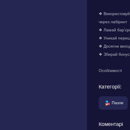
❖ Використовуй 
через лабіринт
❖ Ламай бар'єри
❖ Уникай перешк
❖ Досягни виход
❖ Збирай бонуси
Особливості
Категорії:
Пазли
Коментарі