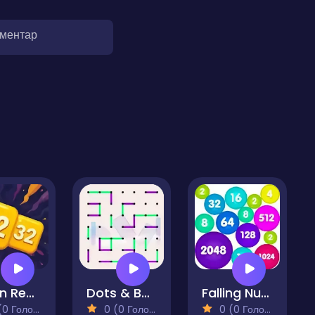
оментар
Chain Reaction
Dots & Boxes
Falling Numbers - 2048 puzzle
 Голосів)
0 (0 Голосів)
0 (0 Голосів)