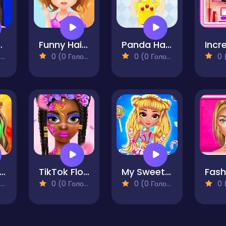
eup Trends
Funny Haircut
Panda Hair-do
)
0 (0 Голосів)
0 (0 Голосів)
0 (0
keup Studio - Halloween
TikTok Floral Trends
My Sweet Candy Outfits
)
0 (0 Голосів)
0 (0 Голосів)
0 (0