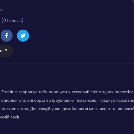
в.
 (0 Голосів)
ює?
ty Fashion запрошує тебе поринути у яскравий світ модних перевтілен
і створюй стильні образи з фруктовою тематикою. Поєднуй яскравий
тових вечірках. Досліджуй уявні дизайнерські можливості та вираж
жній сесії.