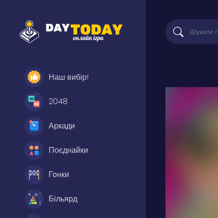
Наш вибір!
2048
Аркади
Поєднайки
Гонки
Більярд