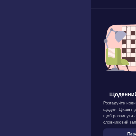
Щоденний
Розгадуйте нови
щодня. Цікаві пі
щоб розвинути л
словниковий зап
Пер