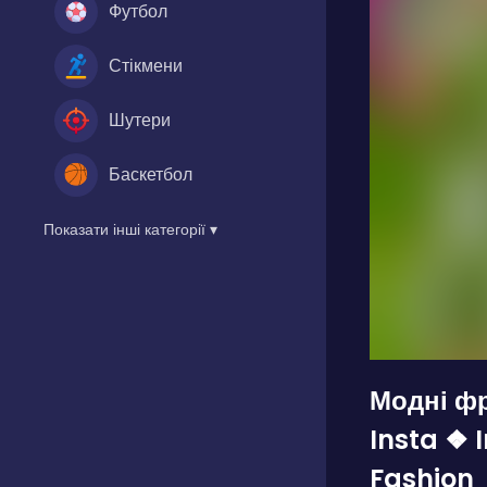
Футбол
Стікмени
Шутери
Баскетбол
Показати інші категорії ▾
Модні фр
Insta ❖ I
Fashion