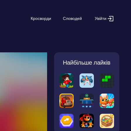
Увійти
Кросворди
Словодей
Найбільше лайків