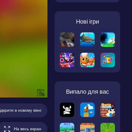
Нові ігри
Випало для вас
ідкрити в новому вікні
На весь екран