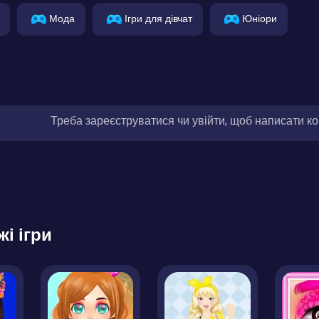
Мода
Ігри для дівчат
Юніори
Треба зареєструватися чи увійти, щоб написати к
жі ігри