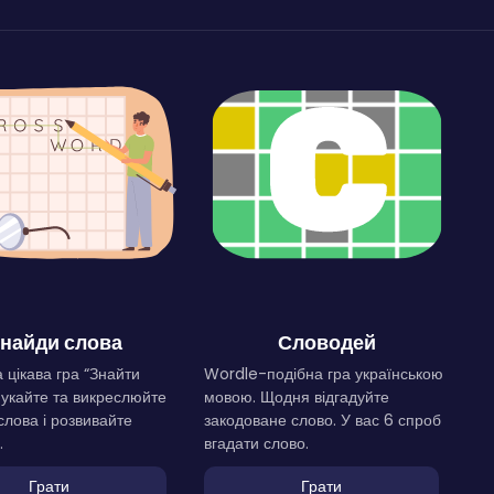
найди слова
Словодей
 цікава гра “Знайти
Wordle-подібна гра українською
Шукайте та викреслюйте
мовою. Щодня відгадуйте
слова і розвивайте
закодоване слово. У вас 6 спроб
.
вгадати слово.
Грати
Грати