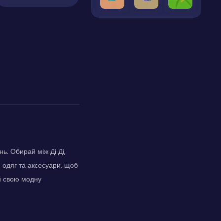
ь. Обирай між Ді Ді,
 одяг та аксесуари, щоб
ай свою модну