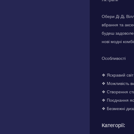
Обери Ді Ді, Ві
вбрання та аксе
будеш задоволен
нові модні комбі
Особливості
❖ Яскравий світ
❖ Можливість ви
❖ Створення ст
❖ Поєднання яск
❖ Безмежні диза
Категорії: