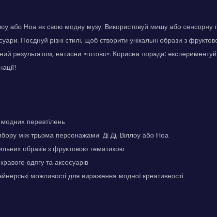
ллоу або Ноа як свою модну музу. Використовуй мишу або сенсорну
суари. Поєднуй різні стилі, щоб створити унікальні образи з фрукто
ий результатом, натисни «готово». Корисна порада: експериментуй 
нації!
 модних перевтілень
бору між трьома персонажами: Ді Ді, Віллоу або Ноа
ильних образів з фруктовою тематикою
равого одягу та аксесуарів
йнерські можливості для вираження модної креативності