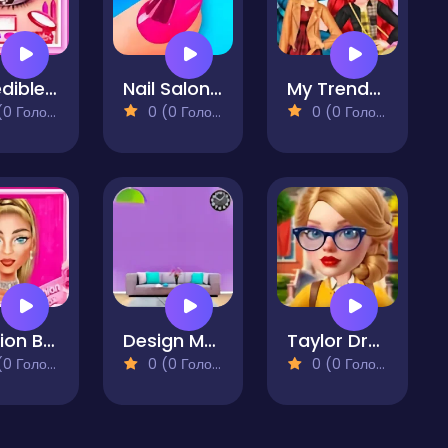
Incredible Princess Eye Art 2
Nail Salon Sim
My Trendy Plaid Outfits
 Голосів)
0 (0 Голосів)
0 (0 Голосів)
Fashion Box Glam Diva
Design My Home Makeover
Taylor Dress Studio Preppy & Wild West & Glam
 Голосів)
0 (0 Голосів)
0 (0 Голосів)