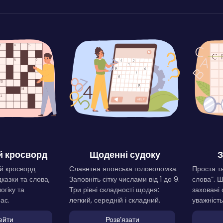
 кросворд
Щоденні судоку
З
й кросворд
Славетна японська головоломка.
Проста та
дказки та слова,
Заповніть сітку числами від 1 до 9.
слова”. 
огіку та
Три рівні складності щодня:
заховані 
ас.
легкий, середній і складний.
уважність
ейти
Розвʼязати