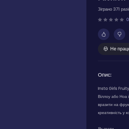
Зіграно 371 разі
0
Не прац
Опис:
Insta Girls Frui
Віллоу або Ноа 
вразити на фрук
креативність у ко
Як грати