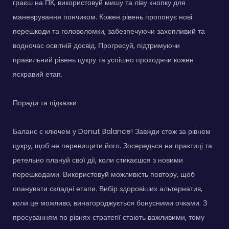
граєш на ПК, використовуй мишу та ліву кнопку для
маневрування пончиком. Кожен рівень пропонує нові
перешкоди та головоломки, забезпечуючи захопливий та
водночас освітній досвід. Прогресуй, підтримуючи
правильний рівень цукру та успішно проходячи кожен
яскравий етап.
Поради та підказки
Баланс є ключем у Donut Balance! Завжди стеж за рівнем
цукру, щоб не перевищити його. Зосередься на практиці та
ретельно плануй свої дії, коли стикаєшся з новими
перешкодами. Використовуй можливість повтору, щоб
опанувати складні етапи. Вибір здоровіших альтернатив,
коли це можливо, винагороджується бонусними очками. З
просуванням по рівнях стратегії стають важливими, тому