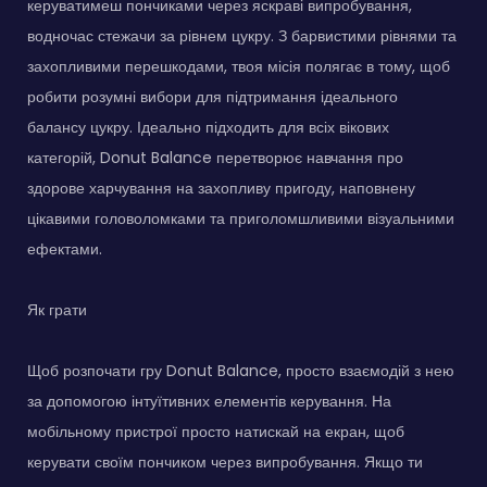
керуватимеш пончиками через яскраві випробування,
водночас стежачи за рівнем цукру. З барвистими рівнями та
захопливими перешкодами, твоя місія полягає в тому, щоб
робити розумні вибори для підтримання ідеального
балансу цукру. Ідеально підходить для всіх вікових
категорій, Donut Balance перетворює навчання про
здорове харчування на захопливу пригоду, наповнену
цікавими головоломками та приголомшливими візуальними
ефектами.
Як грати
Щоб розпочати гру Donut Balance, просто взаємодій з нею
за допомогою інтуїтивних елементів керування. На
мобільному пристрої просто натискай на екран, щоб
керувати своїм пончиком через випробування. Якщо ти