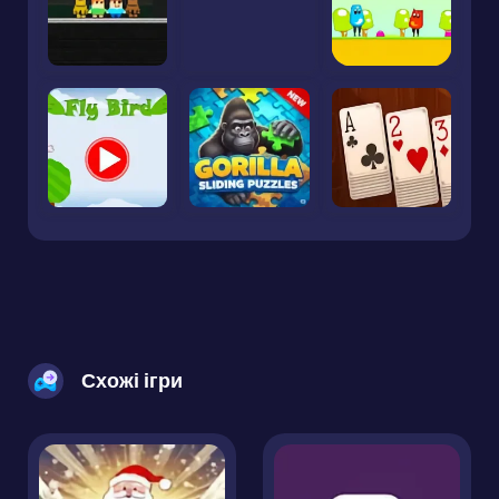
Схожі ігри