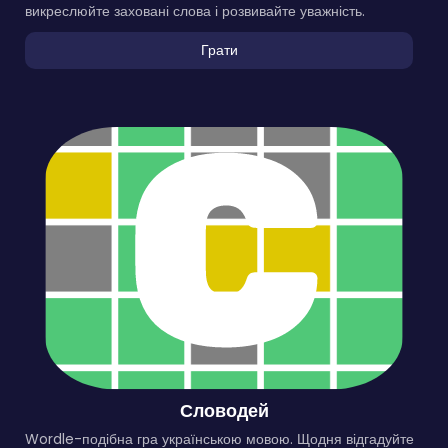
викреслюйте заховані слова і розвивайте уважність.
Грати
Словодей
Wordle-подібна гра українською мовою. Щодня відгадуйте