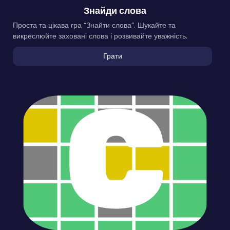
Знайди слова
Проста та цікава гра “Знайти слова”. Шукайте та
викреслюйте заховані слова і розвивайте уважність.
Грати