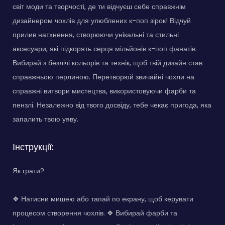
світ моди та творчості, де ти відчуєш себе справжнім
дизайнером чохлів для улюблених к-поп зірок! Відчуй
прилив натхнення, створюючи унікальні та стильні
аксесуари, які підкорять серця мільйонів к-поп фанатів.
Вибирай з безлічі кольорів та технік, щоб твій дизайн став
справжньою перлиною. Перетворюй звичайні чохли на
справжні витвори мистецтва, використовуючи фарби та
пензлі. Незалежно від твого досвіду, тебе чекає пригода, яка
запалить твою уяву.
Інструкції:
Як грати?
❖ Натисни мишею або тапай по екрану, щоб керувати
процесом створення чохлів. ❖ Вибирай фарби та