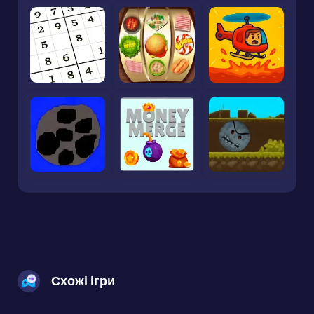
Схожі ігри