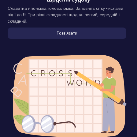
Славетна японська головоломка. Заповніть сітку числами
від 1 до 9. Три рівні складності щодня: легкий, середній і
складний.
Розвʼязати