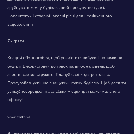
зруйнувати кожну будівлю, щоб просунутися далі.
Налаштовуй і створюй власні рівні для нескінченного
задоволення.
Як грати
Клацай або торкайся, щоб розмістити вибухові палички на
будівлі. Використовуй до трьох паличок на рівень, щоб
знести всю конструкцію. Плануй свої ходи ретельно.
Просувайся, успішно знищуючи кожну будівлю. Щоб досягти
успіху: зосередься на слабких місцях для максимального
ефекту!
Особливості
❖ гіперказуальна головоломка з вибуховими завданнями