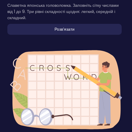
Славетна японська головоломка. Заповніть сітку числами
від 1 до 9. Три рівні складності щодня: легкий, середній і
складний.
Розвʼязати