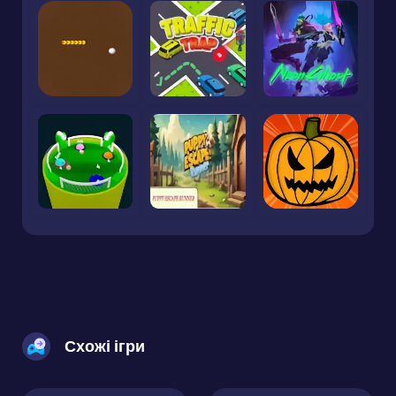
Схожі ігри