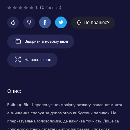
0 (0 Голосів)
Не працює?
Відкрити в новому вікні
На весь екран
Опис:
Building Blast пропонує неймовірну розвагу, завданням якої
є знищення споруд за допомогою вибухових паличок. Це
гіперказуальна головоломка, де важлива точність. Лише за
допомогою трьох стратегічних ходів ти маєш повністю