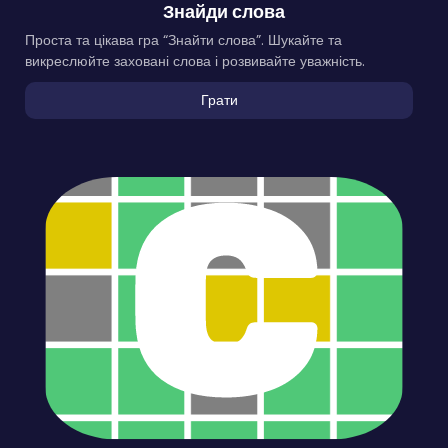
Знайди слова
Проста та цікава гра “Знайти слова”. Шукайте та
викреслюйте заховані слова і розвивайте уважність.
Грати