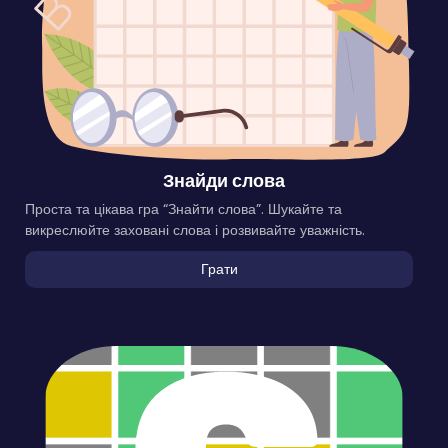
Знайди слова
Проста та цікава гра “Знайти слова”. Шукайте та
викреслюйте заховані слова і розвивайте уважність.
Грати