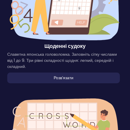
Щоденні судоку
Славетна японська головоломка. Заповніть сітку числами
від 1 до 9. Три рівні складності щодня: легкий, середній і
складний.
Розвʼязати