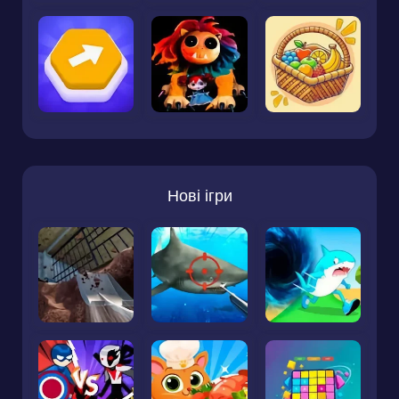
Нові ігри