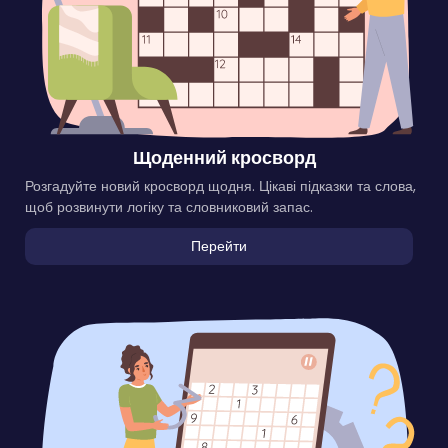
Щоденний кросворд
Розгадуйте новий кросворд щодня. Цікаві підказки та слова,
щоб розвинути логіку та словниковий запас.
Перейти