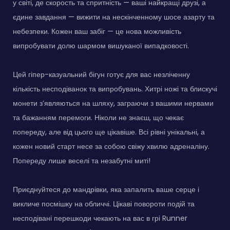
у світі, де скорость та спритність — ваші найкращі друзі, а
єдине завдання — вижити на нескінченному шосе азарту та
небезпеки. Кожен ваш забіг — це нова можливість
випробувати долю шармом вишуканої випадковості.
Цей гіпер-казуальний бігун готує для вас незліченну
кількість несподіванок та випробувань. Хитрі ножі та блискучі
монети з’являються на шляху, заграючи з вашими нервами
та бажанням перемоги. Ніколи не знаєш, що чекає
попереду, але від цього ще цікавіше. Всі рівні унікальні, а
кожен новий старт несе за собою свіжу хвилю адреналіну.
Попереду лише веселі та незабутні миті!
Приєднуйтеся до мандрівки, яка запалить ваше серце і
викличе посмішку на обличчі. Цікаві повороти подій та
несподівані перешкоди чекають на вас в грі Runner