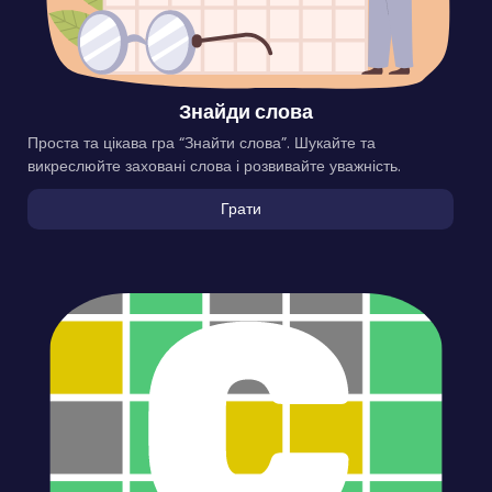
Знайди слова
Проста та цікава гра “Знайти слова”. Шукайте та
викреслюйте заховані слова і розвивайте уважність.
Грати