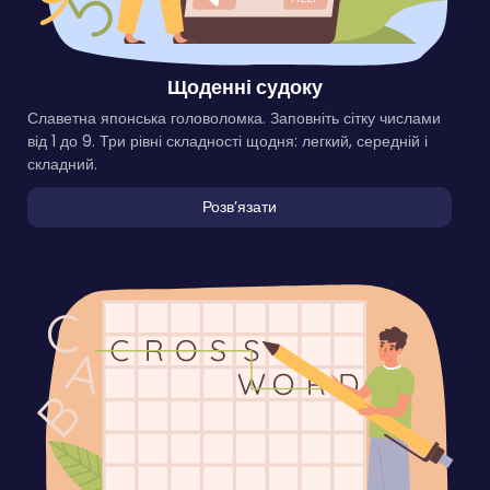
Щоденні судоку
Славетна японська головоломка. Заповніть сітку числами
від 1 до 9. Три рівні складності щодня: легкий, середній і
складний.
Розвʼязати