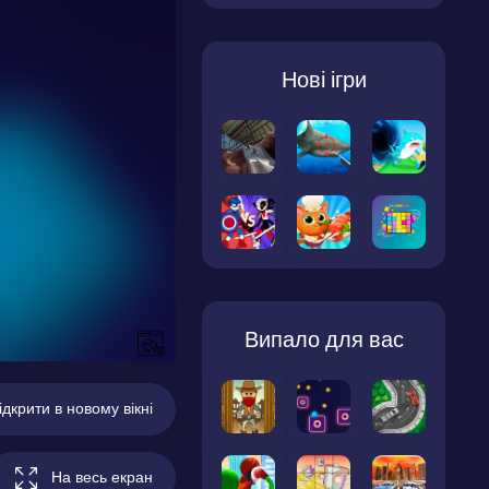
Нові ігри
Випало для вас
ідкрити в новому вікні
На весь екран