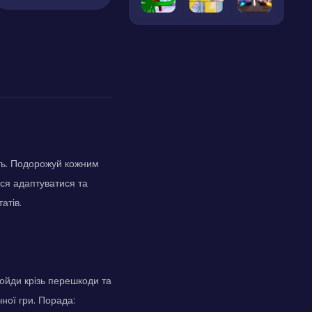
сть. Подорожуй кожним
ься адаптуватися та
атів.
ойди крізь перешкоди та
чної гри. Порада: