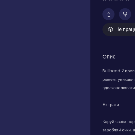
Не прац
Опис:
Bullhead 2 проп
рівнем, уникаюч
вдосконалювати 
Як грати
Керуй своїм пер
заробляй очки, щ