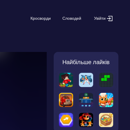
Увійти
Кросворди
Словодей
Найбільше лайків