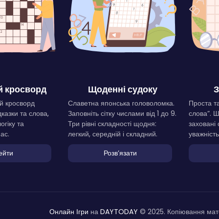
 кросворд
Щоденні судоку
З
й кросворд
Славетна японська головоломка.
Проста та
дказки та слова,
Заповніть сітку числами від 1 до 9.
слова”. 
огіку та
Три рівні складності щодня:
заховані 
ас.
легкий, середній і складний.
уважність
ейти
Розвʼязати
Онлайн Ігри
на
DAYTODAY
© 2025. Копіювання мате