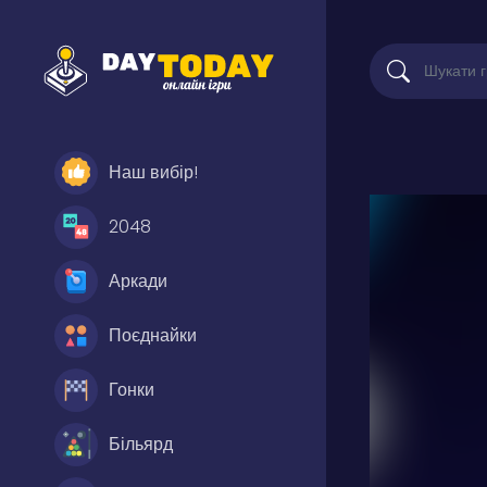
Наш вибір!
2048
Аркади
Поєднайки
Гонки
Більярд