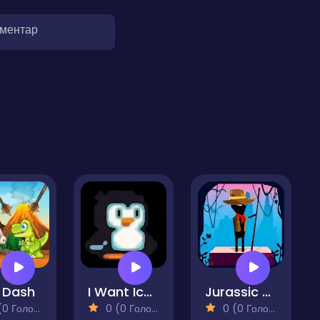
оментар
 Dash
I Want Ice Cream
Jurassic Run
 Голосів)
0 (0 Голосів)
0 (0 Голосів)