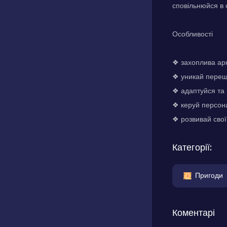
сповільнюйся в 
Особливості
❖ захоплива арк
❖ уникай перешк
❖ адаптуйся та 
❖ керуй персон
❖ розвивай свої
Категорії:
Пригоди
Коментарі