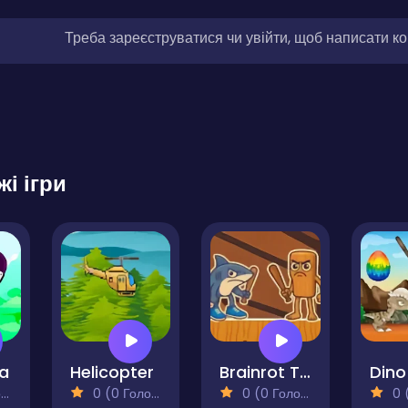
Треба зареєструватися чи увійти, щоб написати к
жі ігри
ja
Helicopter
Brainrot Tung Sahur Battle
Dino
)
0 (0 Голосів)
0 (0 Голосів)
0 (0