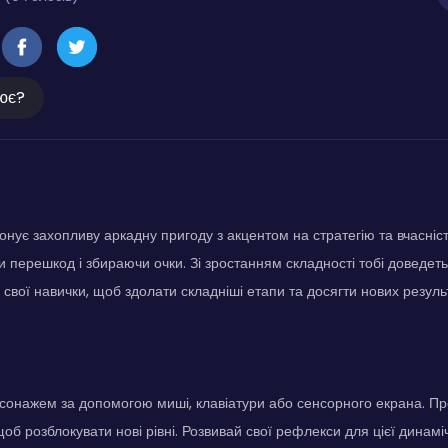
ює?
онує захопливу аркадну пригоду з акцентом на стратегію та вчасні
и перешкод і збираючи очки. Зі зростанням складності тобі доведет
свої навички, щоб здолати складніші етапи та досягти нових результ
сонажем за допомогою миші, клавіатури або сенсорного екрана. Пр
об розблокувати нові рівні. Розвивай свої рефлекси для цієї динамі