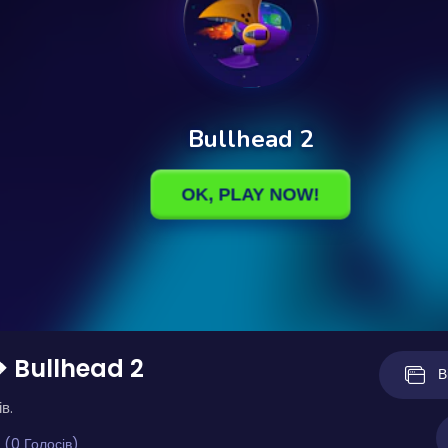
❖ Bullhead 2
В
в.
 (0 Голосів)