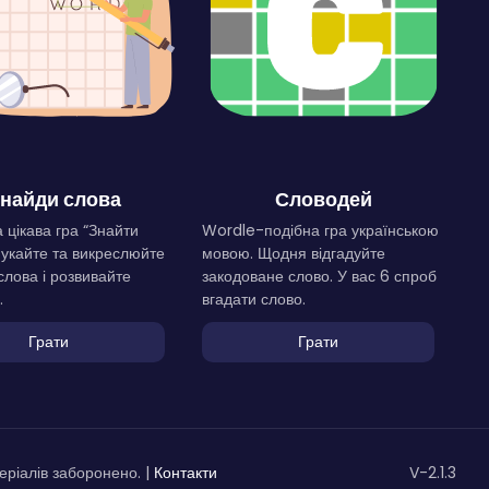
найди слова
Словодей
 цікава гра “Знайти
Wordle-подібна гра українською
Шукайте та викреслюйте
мовою. Щодня відгадуйте
слова і розвивайте
закодоване слово. У вас 6 спроб
.
вгадати слово.
Грати
Грати
ріалів заборонено. |
Контакти
V-2.1.3