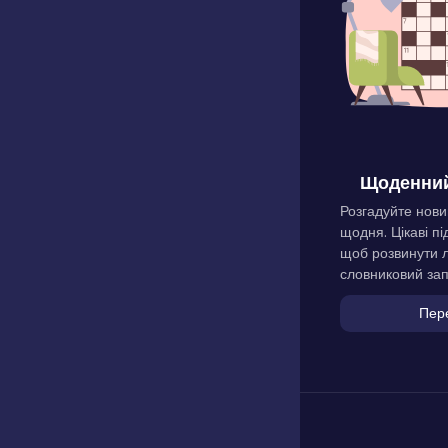
Щоденний
Розгадуйте нови
щодня. Цікаві пі
щоб розвинути л
словниковий зап
Пер