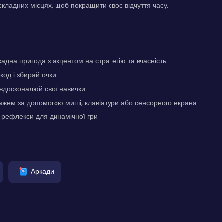
складних місцях, щоб покращити своє відчуття часу.
адна пригода з акцентом на стратегію та вчасність
од і збирай очки
вдосконалюй свої навички
ажем за допомогою миші, клавіатури або сенсорного екрана
 рефлекси для динамічної гри
Аркади